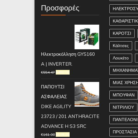
Προσφορές
ΗΛΕΚΤΡΟΣ
ΚΑΘΑΡΙΣΤΙ
ΚΑΡΟΤΣΙ
Κάλτσες
Ηλεκτροκόλληση GYS160
Λουκέτο
A | INVERTER.
ΜΗΧΑΝΗΜΑ
€
554.47
€
400.00
ΜΙΑΣ ΧΡΗΣ
ΠΑΠΟΥΤΣΙ
ΜΠΟΥΦΑΝ
ΑΣΦΑΛΕΙΑΣ
DIKE AGILITY
ΝΙΤΡΙΛΙΟΥ
23723 / 201 ANTHRACITE
ΠΑΝΤΕΛΟΝΙ
ADVANCE H S3 SRC
ΠΡΟΣΤΑΣΙΑ
€
161.00
€
115.00