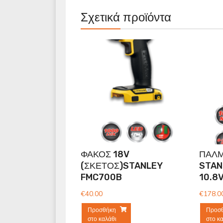
Σχετικά προϊόντα
ΦΑΚΟΣ 18V
ΠΑΛΜ
(ΣΚΕΤΟΣ)STANLEY
STAN
FMC700B
10.8
€
40.00
€
178.0
Προσθήκη
Προσ
στο καλάθι
στο κ