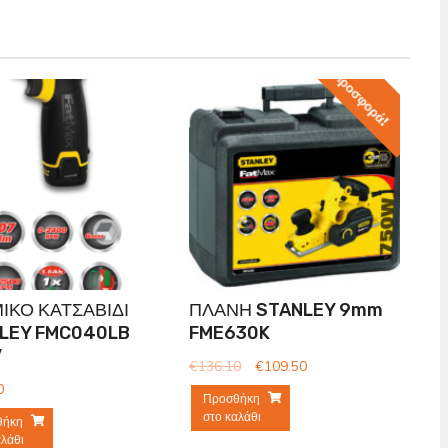
Προσφορά!
ΙΚΟ ΚΑΤΣΑΒΙΔΙ
ΠΛΑΝΗ STANLEY 9mm
LEY FMC040LB
FME630K
V
€
136.10
€
109.50
0
Προσθήκη
στο καλάθι
θήκη
αλάθι