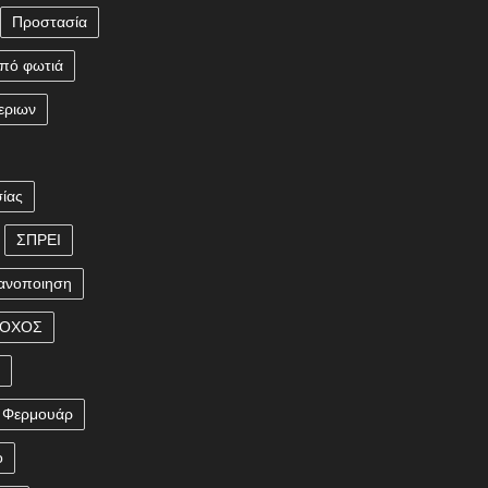
Προστασία
πό φωτιά
εριων
ίας
ΣΠΡΕΙ
ανοποιηση
ΡΟΧΟΣ
η
Φερμουάρ
ο