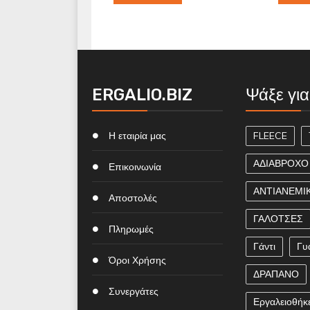
ERGALIO.BIZ
Ψάξε για
Η εταιρία μας
FLEECE
ΑΔΙΑΒΡΟΧΟ
Επικοινωνία
ΑΝΤΙΑΝΕΜΙ
Αποστολές
ΓΑΛΟΤΣΕΣ
Πληρωμές
Γάντι
Γυ
Όροι Χρήσης
ΔΡΑΠΑΝΟ
Συνεργάτες
Εργαλειοθήκ