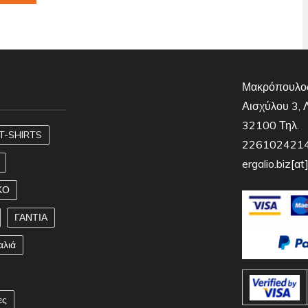
Μακρόπουλος
Αισχύλου 3, 
32100 Τηλ.
T-SHIRTS
2261024214,
ergalio.biz[a
ΚΟ
ΓΑΝΤΙΑ
αλιά
ες