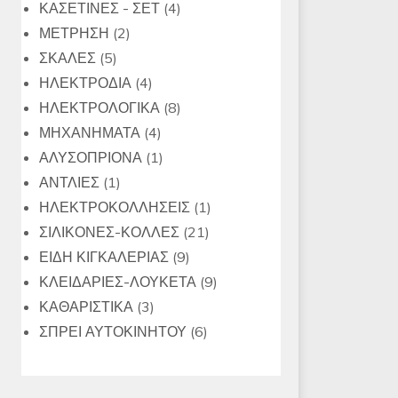
4
προϊόντα
ΚΑΣΕΤΙΝΕΣ - ΣΕΤ
4
2
προϊόντα
ΜΕΤΡΗΣΗ
2
5
προϊόντα
ΣΚΑΛΕΣ
5
προϊόντα
4
ΗΛΕΚΤΡΟΔΙΑ
4
προϊόντα
8
ΗΛΕΚΤΡΟΛΟΓΙΚΑ
8
4
προϊόντα
ΜΗΧΑΝΗΜΑΤΑ
4
προϊόντα
1
ΑΛΥΣΟΠΡΙΟΝΑ
1
1
προϊόν
ΑΝΤΛΙΕΣ
1
προϊόν
1
ΗΛΕΚΤΡΟΚΟΛΛΗΣΕΙΣ
1
21
προϊόν
ΣΙΛΙΚΟΝΕΣ-ΚΟΛΛΕΣ
21
9
προϊόντα
ΕΙΔΗ ΚΙΓΚΑΛΕΡΙΑΣ
9
προϊόντα
9
ΚΛΕΙΔΑΡΙΕΣ-ΛΟΥΚΕΤΑ
9
3
προϊόντα
ΚΑΘΑΡΙΣΤΙΚΑ
3
προϊόντα
6
ΣΠΡΕΙ ΑΥΤΟΚΙΝΗΤΟΥ
6
προϊόντα