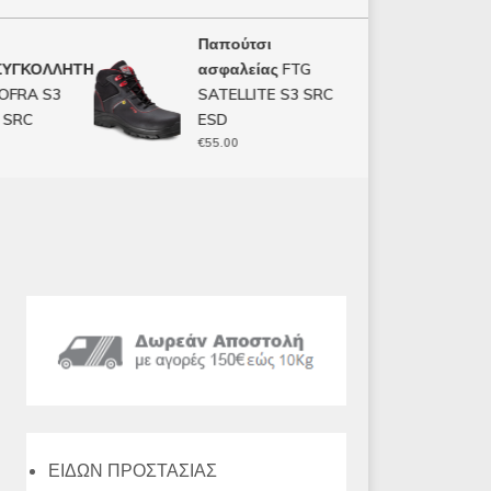
Παπούτσι
ΓΑΝΤ
ΓΚΟΛΛΗΤΗ
ασφαλείας FTG
ΜΙΑ
RA S3
SATELLITE S3 SRC
CON
RC
ESD
€
6.50
€
55.00
ΕΙΔΩΝ ΠΡΟΣΤΑΣΙΑΣ