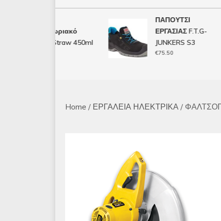
WD-40
ΠΑΠΟΥΤΣΙ
Αντισκωριακό
ΕΡΓΑΣΙΑΣ F.T.G-
Smart Straw 450ml
JUNKERS S3
€
10.00
€
75.50
Home
/
ΕΡΓΑΛΕΙΑ ΗΛΕΚΤΡΙΚΑ
/ ΦΑΛΤΣΟ