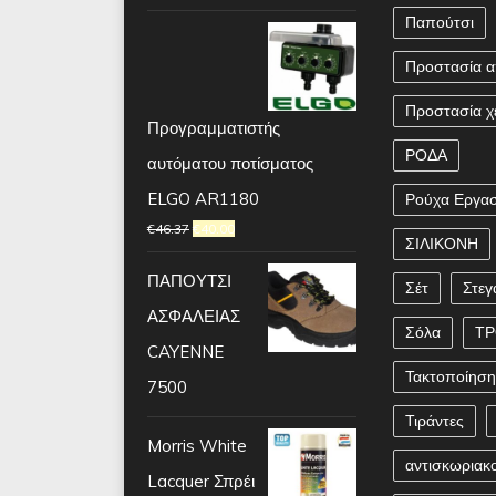
Παπούτσι
Προστασία α
Προστασία χ
Προγραμματιστής
ΡΟΔΑ
αυτόματου ποτίσματος
ELGO AR1180
Ρούχα Εργασ
€
46.37
€
40.00
ΣΙΛΙΚΟΝΗ
ΠΑΠΟΥΤΣΙ
Σέτ
Στεγ
ΑΣΦΑΛΕΙΑΣ
Σόλα
Τ
CAYENNE
Τακτοποίησ
7500
Τιράντες
Morris White
αντισκωριακ
Lacquer Σπρέι