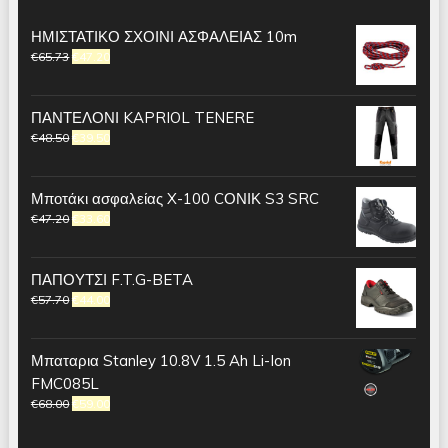
ΗΜΙΣΤΑΤΙΚΟ ΣΧΟΙΝΙ ΑΣΦΑΛΕΙΑΣ 10m
€
65.73
€
47.20
ΠΑΝΤΕΛΟΝΙ KAPRIOL TENERE
€
48.50
€
39.50
Μποτάκι ασφαλείας X-100 CΟΝΙΚ S3 SRC
€
47.20
€
33.60
ΠΑΠΟΥΤΣΙ F.T.G-BETA
€
57.70
€
44.00
Μπαταρια Stanley 10.8V 1.5 Ah Li-Ion
FMC085L
€
68.00
€
59.00