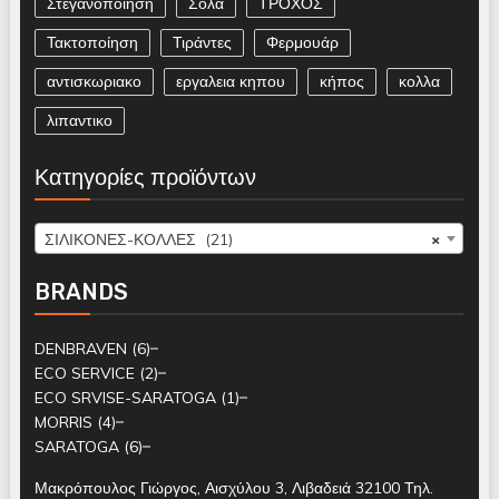
Στεγανοποιηση
Σόλα
ΤΡΟΧΟΣ
Τακτοποίηση
Τιράντες
Φερμουάρ
αντισκωριακο
εργαλεια κηπου
κήπος
κολλα
λιπαντικο
Κατηγορίες προϊόντων
ΣΙΛΙΚΟΝΕΣ-ΚΟΛΛΕΣ (21)
×
BRANDS
DENBRAVEN
(6)
ECO SERVICE
(2)
ECO SRVISE-SARATOGA
(1)
MORRIS
(4)
SARATOGA
(6)
Μακρόπουλος Γιώργος, Αισχύλου 3, Λιβαδειά 32100 Τηλ.