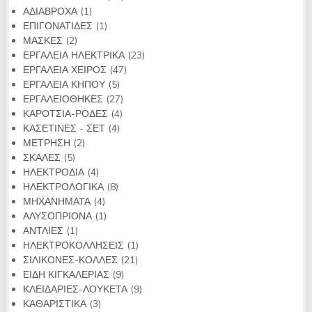
1
προϊόντα
ΑΔΙΑΒΡΟΧΑ
1
προϊόν
1
ΕΠΙΓΟΝΑΤΙΔΕΣ
1
2
προϊόν
ΜΑΣΚΕΣ
2
προϊόντα
23
ΕΡΓΑΛΕΙΑ ΗΛΕΚΤΡΙΚΑ
23
47
προϊόντα
ΕΡΓΑΛΕΙΑ ΧΕΙΡΟΣ
47
5
προϊόντα
ΕΡΓΑΛΕΙΑ ΚΗΠΟΥ
5
προϊόντα
27
ΕΡΓΑΛΕΙΟΘΗΚΕΣ
27
4
προϊόντα
ΚΑΡΟΤΣΙΑ-ΡΟΔΕΣ
4
4
προϊόντα
ΚΑΣΕΤΙΝΕΣ - ΣΕΤ
4
2
προϊόντα
ΜΕΤΡΗΣΗ
2
5
προϊόντα
ΣΚΑΛΕΣ
5
προϊόντα
4
ΗΛΕΚΤΡΟΔΙΑ
4
προϊόντα
8
ΗΛΕΚΤΡΟΛΟΓΙΚΑ
8
4
προϊόντα
ΜΗΧΑΝΗΜΑΤΑ
4
προϊόντα
1
ΑΛΥΣΟΠΡΙΟΝΑ
1
1
προϊόν
ΑΝΤΛΙΕΣ
1
προϊόν
1
ΗΛΕΚΤΡΟΚΟΛΛΗΣΕΙΣ
1
21
προϊόν
ΣΙΛΙΚΟΝΕΣ-ΚΟΛΛΕΣ
21
9
προϊόντα
ΕΙΔΗ ΚΙΓΚΑΛΕΡΙΑΣ
9
προϊόντα
9
ΚΛΕΙΔΑΡΙΕΣ-ΛΟΥΚΕΤΑ
9
3
προϊόντα
ΚΑΘΑΡΙΣΤΙΚΑ
3