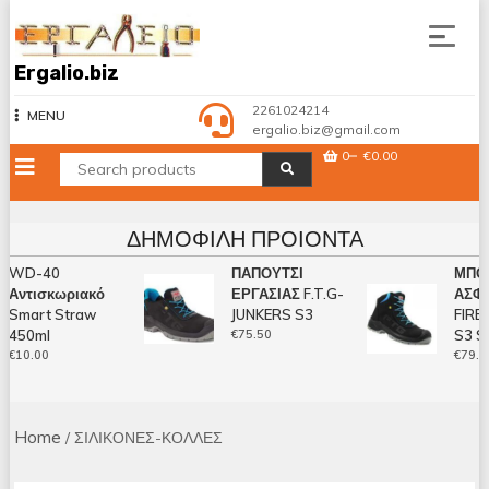
Skip
to
content
Ergalio.biz
2261024214
MENU
ergalio.biz@gmail.com
0
€0.00
ΔΗΜΟΦΙΛΉ ΠΡΟΙΌΝΤΑ
WD-40
ΠΑΠΟΥΤΣΙ
ΜΠΟΤΑ
Αντισκωριακό
ΕΡΓΑΣΙΑΣ F.T.G-
ΑΣΦΑΛ
Smart Straw
JUNKERS S3
FIREB
450ml
€
75.50
S3 SR
€
10.00
€
79.50
Home
/ ΣΙΛΙΚΟΝΕΣ-ΚΟΛΛΕΣ