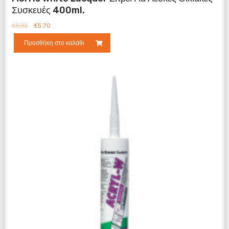
Συσκευές 400ml.
€
8.32
€
5.70
Προσθήκη στο καλάθι