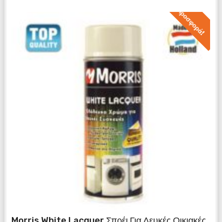
Προσφορά!
Morris White Lacquer Σπρέι Για Λευκές Οικιακές