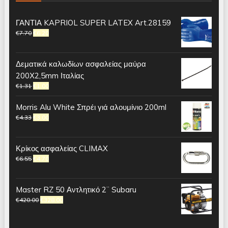
ΓΑΝΤΙΑ KAPRIOL SUPER LATEX Art.28159
€
7.70
€
6.20
Δεματικά καλωδίων ασφαλείας μαύρα
200Χ2,5mm Ιταλίας
€
1.31
€
1.00
Morris Alu White Σπρέι γιά αλουμίνιο 200ml
€
4.33
€
3.00
Κρίκος ασφαλείας CLIMAX
€
6.55
€
4.70
Master RZ 50 Αντλητικό 2¨ Subaru
€
420.00
€
328.00