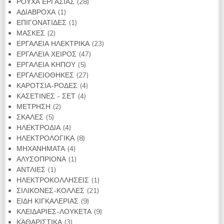
28
προϊόντα
ΡΟΥΧΑ ΕΡΓΑΣΙΑΣ
28
1
προϊόντα
ΑΔΙΑΒΡΟΧΑ
1
προϊόν
1
ΕΠΙΓΟΝΑΤΙΔΕΣ
1
2
προϊόν
ΜΑΣΚΕΣ
2
προϊόντα
23
ΕΡΓΑΛΕΙΑ ΗΛΕΚΤΡΙΚΑ
23
47
προϊόντα
ΕΡΓΑΛΕΙΑ ΧΕΙΡΟΣ
47
5
προϊόντα
ΕΡΓΑΛΕΙΑ ΚΗΠΟΥ
5
προϊόντα
27
ΕΡΓΑΛΕΙΟΘΗΚΕΣ
27
4
προϊόντα
ΚΑΡΟΤΣΙΑ-ΡΟΔΕΣ
4
4
προϊόντα
ΚΑΣΕΤΙΝΕΣ - ΣΕΤ
4
2
προϊόντα
ΜΕΤΡΗΣΗ
2
5
προϊόντα
ΣΚΑΛΕΣ
5
προϊόντα
4
ΗΛΕΚΤΡΟΔΙΑ
4
προϊόντα
8
ΗΛΕΚΤΡΟΛΟΓΙΚΑ
8
4
προϊόντα
ΜΗΧΑΝΗΜΑΤΑ
4
προϊόντα
1
ΑΛΥΣΟΠΡΙΟΝΑ
1
1
προϊόν
ΑΝΤΛΙΕΣ
1
προϊόν
1
ΗΛΕΚΤΡΟΚΟΛΛΗΣΕΙΣ
1
21
προϊόν
ΣΙΛΙΚΟΝΕΣ-ΚΟΛΛΕΣ
21
9
προϊόντα
ΕΙΔΗ ΚΙΓΚΑΛΕΡΙΑΣ
9
προϊόντα
9
ΚΛΕΙΔΑΡΙΕΣ-ΛΟΥΚΕΤΑ
9
3
προϊόντα
ΚΑΘΑΡΙΣΤΙΚΑ
3