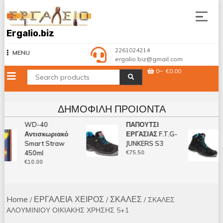
Skip
to
content
Ergalio.biz
2261024214
MENU
ergalio.biz@gmail.com
0
€0.00
ΔΗΜΟΦΙΛΉ ΠΡΟΙΌΝΤΑ
WD-40
ΠΑΠΟΥΤΣΙ
Αντισκωριακό
ΕΡΓΑΣΙΑΣ F.T.G-
Smart Straw
JUNKERS S3
450ml
€
75.50
€
10.00
Home
ΕΡΓΑΛΕΙΑ ΧΕΙΡΟΣ
ΣΚΑΛΕΣ
/
/
/ ΣΚΑΛΕΣ
ΑΛΟΥΜΙΝΙΟΥ ΟΙΚΙΑΚΗΣ ΧΡΗΣΗΣ 5+1