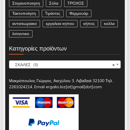
Στεγανοποιηση
Σόλα
ΤΡΟΧΟΣ
Τακτοποίηση
Τιράντες
Φερμουάρ
αντισκωριακο
εργαλεια κηπου
κήπος
κολλα
λιπαντικο
Κατηγορίες προϊόντων
ΣΚΑΛΕΣ (5)
×
Μακρόπουλος Γιώργος, Αισχύλου 3, Λιβαδειά 32100 Τηλ.
2261024214, Email ergalio.biz[at]gmail[dot]com