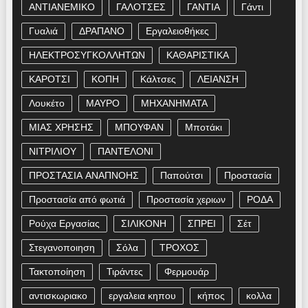
ΑΝΤΙΑΝΕΜΙΚΟ
ΓΑΛΟΤΣΕΣ
ΓΑΝΤΙΑ
Γάντι
Γυαλιά
ΔΡΑΠΑΝΟ
Εργαλειοθήκες
ΗΛΕΚΤΡΟΣΥΓΚΟΛΛΗΤΩΝ
ΚΑΘΑΡΙΣΤΙΚΑ
ΚΑΡΟΤΣΙ
ΚΟΠΗ
Κάλτσες
ΛΕΙΑΝΣΗ
Λουκέτο
ΜΑΥΡΟ
ΜΗΧΑΝΗΜΑΤΑ
ΜΙΑΣ ΧΡΗΣΗΣ
ΜΠΟΥΦΑΝ
Μποτάκι
ΝΙΤΡΙΛΙΟΥ
ΠΑΝΤΕΛΟΝΙ
ΠΡΟΣΤΑΣΙΑ ΑΝΑΠΝΟΗΣ
Παπούτσι
Προστασία
Προστασία από φωτιά
Προστασία χεριων
ΡΟΔΑ
Ρούχα Εργασίας
ΣΙΛΙΚΟΝΗ
ΣΠΡΕΙ
Σέτ
Στεγανοποιηση
Σόλα
ΤΡΟΧΟΣ
Τακτοποίηση
Τιράντες
Φερμουάρ
αντισκωριακο
εργαλεια κηπου
κήπος
κολλα