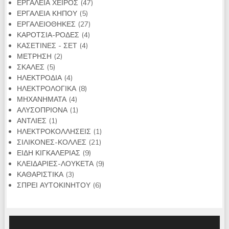
47
προϊόντα
ΕΡΓΑΛΕΙΑ ΧΕΙΡΟΣ
47
5
προϊόντα
ΕΡΓΑΛΕΙΑ ΚΗΠΟΥ
5
προϊόντα
27
ΕΡΓΑΛΕΙΟΘΗΚΕΣ
27
4
προϊόντα
ΚΑΡΟΤΣΙΑ-ΡΟΔΕΣ
4
4
προϊόντα
ΚΑΣΕΤΙΝΕΣ - ΣΕΤ
4
2
προϊόντα
ΜΕΤΡΗΣΗ
2
5
προϊόντα
ΣΚΑΛΕΣ
5
προϊόντα
4
ΗΛΕΚΤΡΟΔΙΑ
4
προϊόντα
8
ΗΛΕΚΤΡΟΛΟΓΙΚΑ
8
4
προϊόντα
ΜΗΧΑΝΗΜΑΤΑ
4
προϊόντα
1
ΑΛΥΣΟΠΡΙΟΝΑ
1
1
προϊόν
ΑΝΤΛΙΕΣ
1
προϊόν
1
ΗΛΕΚΤΡΟΚΟΛΛΗΣΕΙΣ
1
21
προϊόν
ΣΙΛΙΚΟΝΕΣ-ΚΟΛΛΕΣ
21
9
προϊόντα
ΕΙΔΗ ΚΙΓΚΑΛΕΡΙΑΣ
9
προϊόντα
9
ΚΛΕΙΔΑΡΙΕΣ-ΛΟΥΚΕΤΑ
9
3
προϊόντα
ΚΑΘΑΡΙΣΤΙΚΑ
3
προϊόντα
6
ΣΠΡΕΙ ΑΥΤΟΚΙΝΗΤΟΥ
6
προϊόντα