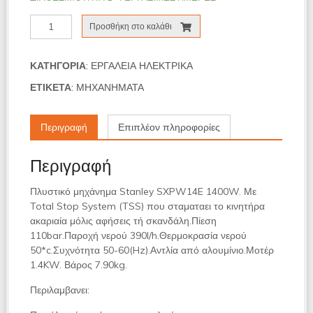
ΠΛΥΣΤΙΚΟ
Προσθήκη στο καλάθι
STANLEY
SXPW14E
1400W
ΚΑΤΗΓΟΡΊΑ:
ΕΡΓΑΛΕΙΑ ΗΛΕΚΤΡΙΚΑ
110
ΕΤΙΚΈΤΑ:
ΜΗΧΑΝΗΜΑΤΑ
BAR
ποσότητα
Περιγραφή
Επιπλέον πληροφορίες
Περιγραφή
Πλυστικό μηχάνημα Stanley SXPW14E 1400W. Με
Total Stop System (TSS) που σταματαει το κινητήρα
ακαριαία μόλις αφήσεις τή σκανδάλη.Πίεση
110bar.Παροχή νερού 390l/h.Θερμοκρασία νερού
50*c.Συχνότητα 50-60(Hz).Αντλία από αλουμίνιο.Μοτέρ
1.4KW. Βάρος 7.90kg.
Περιλαμβανει: