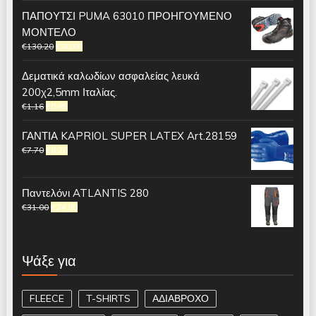
ΠΑΠΟΥΤΣΙ PUMA 63010 ΠΡΟΗΓΟΥΜΕΝΟ
ΜΟΝΤΕΛΟ
€
130.20
€
80.00
Δεματικά καλωδίων ασφαλείας λευκά
200χ2,5mm Ιταλίας.
€
1.16
€
0.85
ΓΑΝΤΙΑ KAPRIOL SUPER LATEX Art.28159
€
7.70
€
6.20
Παντελόνι ATLANTIS 280
€
31.00
€
24.00
Ψάξε για
FLEECE
T-SHIRTS
ΑΔΙΑΒΡΟΧΟ