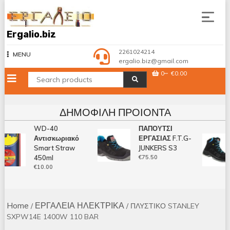
Skip
to
content
Ergalio.biz
2261024214
MENU
ergalio.biz@gmail.com
0
€0.00
ΔΗΜΟΦΙΛΉ ΠΡΟΙΌΝΤΑ
WD-40
ΠΑΠΟΥΤΣΙ
Αντισκωριακό
ΕΡΓΑΣΙΑΣ F.T.G-
Smart Straw
JUNKERS S3
450ml
€
75.50
€
10.00
Home
ΕΡΓΑΛΕΙΑ ΗΛΕΚΤΡΙΚΑ
/
/ ΠΛΥΣΤΙΚΟ STANLEY
SXPW14E 1400W 110 BAR