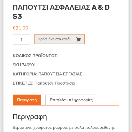
ΠΑΠΟΥΤΣΙ ΑΣΦΑΛΕΙΑΣ A & D
S3
€
21.00
ΠΑΠΟΥΤΣΙ
Προσθήκη στο καλάθι
ΑΣΦΑΛΕΙΑΣ
A
&
ΚΩΔΙΚΌΣ ΠΡΟΪΌΝΤΟΣ:
D
SKU.746901
S3
ποσότητα
ΚΑΤΗΓΟΡΊΑ:
ΠΑΠΟΥΤΣΙΑ ΕΡΓΑΣΙΑΣ
ΕΤΙΚΈΤΕΣ:
Παπούτσι
,
Προστασία
Περιγραφή
Επιπλέον πληροφορίες
Περιγραφή
Δερμάτινα, χρώματος μαύρου, με σόλα πολυουρεθάνης