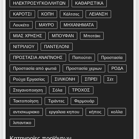
ΗΛΕΚΤΡΟΣΥΓΚΟΛΛΗΤΩΝ
ΚΑΘΑΡΙΣΤΙΚΑ
ΚΑΡΟΤΣΙ
ΚΟΠΗ
Κάλτσες
ΛΕΙΑΝΣΗ
Λουκέτο
ΜΑΥΡΟ
ΜΗΧΑΝΗΜΑΤΑ
ΜΙΑΣ ΧΡΗΣΗΣ
ΜΠΟΥΦΑΝ
Μποτάκι
ΝΙΤΡΙΛΙΟΥ
ΠΑΝΤΕΛΟΝΙ
ΠΡΟΣΤΑΣΙΑ ΑΝΑΠΝΟΗΣ
Παπούτσι
Προστασία
Προστασία από φωτιά
Προστασία χεριων
ΡΟΔΑ
Ρούχα Εργασίας
ΣΙΛΙΚΟΝΗ
ΣΠΡΕΙ
Σέτ
Στεγανοποιηση
Σόλα
ΤΡΟΧΟΣ
Τακτοποίηση
Τιράντες
Φερμουάρ
αντισκωριακο
εργαλεια κηπου
κήπος
κολλα
λιπαντικο
Κατηγορίες προϊόντων