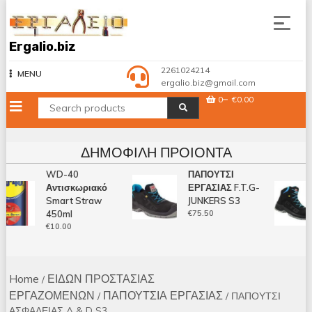
Skip
to
content
Ergalio.biz
2261024214
MENU
ergalio.biz@gmail.com
0
€0.00
ΔΗΜΟΦΙΛΉ ΠΡΟΙΌΝΤΑ
WD-40
ΠΑΠΟΥΤΣΙ
Αντισκωριακό
ΕΡΓΑΣΙΑΣ F.T.G-
Smart Straw
JUNKERS S3
450ml
€
75.50
€
10.00
Home
ΕΙΔΩΝ ΠΡΟΣΤΑΣΙΑΣ
/
ΕΡΓΑΖΟΜΕΝΩΝ
ΠΑΠΟΥΤΣΙΑ ΕΡΓΑΣΙΑΣ
/
/ ΠΑΠΟΥΤΣΙ
ΑΣΦΑΛΕΙΑΣ A & D S3