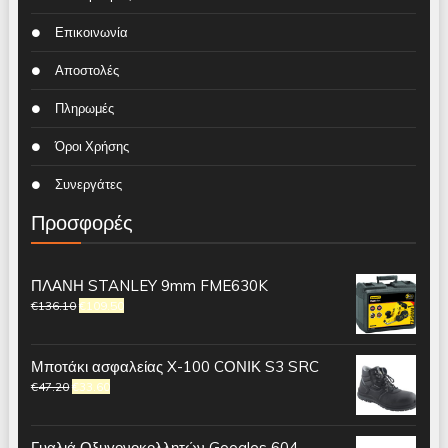
Επικοινωνία
Αποστολές
Πληρωμές
Όροι Χρήσης
Συνεργάτες
Προσφορές
ΠΛΑΝΗ STANLEY 9mm FME630K
€
136.10
€
109.50
Μποτάκι ασφαλείας X-100 CΟΝΙΚ S3 SRC
€
47.20
€
33.60
Γυαλιά Οξυγονοκολλητών Googles 604