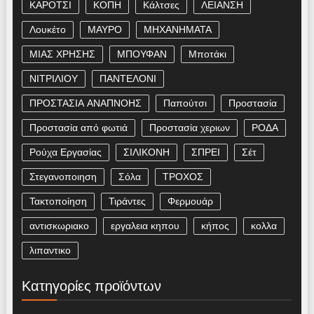
ΚΑΡΟΤΣΙ
ΚΟΠΗ
Κάλτσες
ΛΕΙΑΝΣΗ
Λουκέτο
ΜΑΥΡΟ
ΜΗΧΑΝΗΜΑΤΑ
ΜΙΑΣ ΧΡΗΣΗΣ
ΜΠΟΥΦΑΝ
Μποτάκι
ΝΙΤΡΙΛΙΟΥ
ΠΑΝΤΕΛΟΝΙ
ΠΡΟΣΤΑΣΙΑ ΑΝΑΠΝΟΗΣ
Παπούτσι
Προστασία
Προστασία από φωτιά
Προστασία χεριων
ΡΟΔΑ
Ρούχα Εργασίας
ΣΙΛΙΚΟΝΗ
ΣΠΡΕΙ
Σέτ
Στεγανοποιηση
Σόλα
ΤΡΟΧΟΣ
Τακτοποίηση
Τιράντες
Φερμουάρ
αντισκωριακο
εργαλεια κηπου
κήπος
κολλα
λιπαντικο
Κατηγορίες προϊόντων