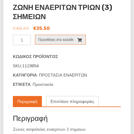
ΖΩΝΗ ΕΝΑΕΡΙΤΩΝ ΤΡΙΩΝ (3)
ΣΗΜΕΙΩΝ
€
48.39
€
35.50
ΖΩΝΗ
Προσθήκη στο καλάθι
ΕΝΑΕΡΙΤΩΝ
ΤΡΙΩΝ
(3)
ΚΩΔΙΚΌΣ ΠΡΟΪΌΝΤΟΣ:
ΣΗΜΕΙΩΝ
SKU.1119854
ποσότητα
ΚΑΤΗΓΟΡΊΑ:
ΠΡΟΣΤΑΣΙΑ ΕΝΑΕΡΙΤΩΝ
ΕΤΙΚΈΤΑ:
Προστασία
Περιγραφή
Επιπλέον πληροφορίες
Περιγραφή
Ζώνες ασφαλείας εναεριτών 3 σημείων.