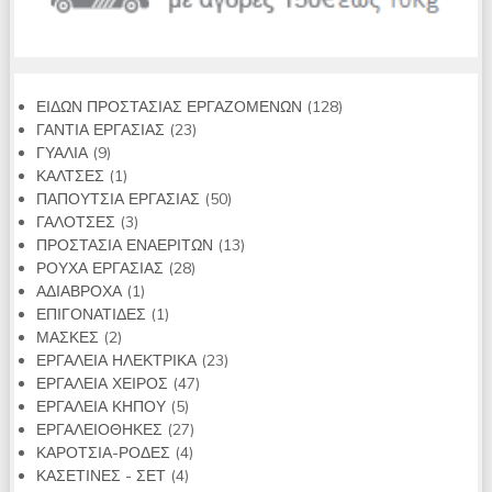
128
ΕΙΔΩΝ ΠΡΟΣΤΑΣΙΑΣ ΕΡΓΑΖΟΜΕΝΩΝ
128
23
προϊόντα
ΓΑΝΤΙΑ ΕΡΓΑΣΙΑΣ
23
9
προϊόντα
ΓΥΑΛΙΑ
9
προϊόντα
1
ΚΑΛΤΣΕΣ
1
προϊόν
50
ΠΑΠΟΥΤΣΙΑ ΕΡΓΑΣΙΑΣ
50
3
προϊόντα
ΓΑΛΟΤΣΕΣ
3
προϊόντα
13
ΠΡΟΣΤΑΣΙΑ ΕΝΑΕΡΙΤΩΝ
13
28
προϊόντα
ΡΟΥΧΑ ΕΡΓΑΣΙΑΣ
28
1
προϊόντα
ΑΔΙΑΒΡΟΧΑ
1
προϊόν
1
ΕΠΙΓΟΝΑΤΙΔΕΣ
1
2
προϊόν
ΜΑΣΚΕΣ
2
προϊόντα
23
ΕΡΓΑΛΕΙΑ ΗΛΕΚΤΡΙΚΑ
23
47
προϊόντα
ΕΡΓΑΛΕΙΑ ΧΕΙΡΟΣ
47
5
προϊόντα
ΕΡΓΑΛΕΙΑ ΚΗΠΟΥ
5
προϊόντα
27
ΕΡΓΑΛΕΙΟΘΗΚΕΣ
27
4
προϊόντα
ΚΑΡΟΤΣΙΑ-ΡΟΔΕΣ
4
4
προϊόντα
ΚΑΣΕΤΙΝΕΣ - ΣΕΤ
4