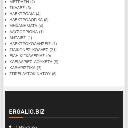
2
προϊόντα
ΜΕΤΡΗΣΗ
2
5
προϊόντα
ΣΚΑΛΕΣ
5
προϊόντα
4
ΗΛΕΚΤΡΟΔΙΑ
4
προϊόντα
8
ΗΛΕΚΤΡΟΛΟΓΙΚΑ
8
4
προϊόντα
ΜΗΧΑΝΗΜΑΤΑ
4
προϊόντα
1
ΑΛΥΣΟΠΡΙΟΝΑ
1
1
προϊόν
ΑΝΤΛΙΕΣ
1
προϊόν
1
ΗΛΕΚΤΡΟΚΟΛΛΗΣΕΙΣ
1
21
προϊόν
ΣΙΛΙΚΟΝΕΣ-ΚΟΛΛΕΣ
21
9
προϊόντα
ΕΙΔΗ ΚΙΓΚΑΛΕΡΙΑΣ
9
προϊόντα
9
ΚΛΕΙΔΑΡΙΕΣ-ΛΟΥΚΕΤΑ
9
3
προϊόντα
ΚΑΘΑΡΙΣΤΙΚΑ
3
προϊόντα
6
ΣΠΡΕΙ ΑΥΤΟΚΙΝΗΤΟΥ
6
προϊόντα
ERGALIO.BIZ
Η εταιρία μας