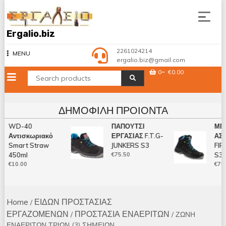
Skip
to
content
Ergalio.biz
2261024214
MENU
ergalio.biz@gmail.com
0
€0.00
ΔΗΜΟΦΙΛΉ ΠΡΟΙΌΝΤΑ
WD-40
ΠΑΠΟΥΤΣΙ
ΜΠΟ
Αντισκωριακό
ΕΡΓΑΣΙΑΣ F.T.G-
ΑΣΦ
Smart Straw
JUNKERS S3
FIR
450ml
€
75.50
S3 
€
10.00
€
79.
Home
ΕΙΔΩΝ ΠΡΟΣΤΑΣΙΑΣ
/
ΕΡΓΑΖΟΜΕΝΩΝ
ΠΡΟΣΤΑΣΙΑ ΕΝΑΕΡΙΤΩΝ
/
/ ΖΩΝΗ
ΕΝΑΕΡΙΤΩΝ ΤΡΙΩΝ (3) ΣΗΜΕΙΩΝ