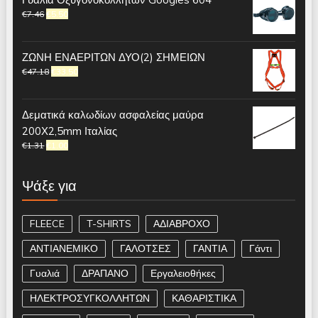
€
7.46
€
5.50
ΖΩΝΗ ΕΝΑΕΡΙΤΩΝ ΔΥΟ(2) ΣΗΜΕΙΩΝ
€
47.18
€
33.50
Δεματικά καλωδίων ασφαλείας μαύρα
200Χ2,5mm Ιταλίας
€
1.31
€
1.00
Ψάξε για
FLEECE
T-SHIRTS
ΑΔΙΑΒΡΟΧΟ
ΑΝΤΙΑΝΕΜΙΚΟ
ΓΑΛΟΤΣΕΣ
ΓΑΝΤΙΑ
Γάντι
Γυαλιά
ΔΡΑΠΑΝΟ
Εργαλειοθήκες
ΗΛΕΚΤΡΟΣΥΓΚΟΛΛΗΤΩΝ
ΚΑΘΑΡΙΣΤΙΚΑ