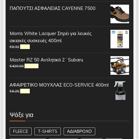
ΠΑΠΟΥΤΣΙ ΑΣΦΑΛΕΙΑΣ CAYENNE 7500
Morris White Lacquer Σπρέι για λευκές
οικιακές συσκευές 400ml.
€
8.32
€
5.70
Master RZ 50 Αντλητικό 2¨ Subaru
€
420.00
€
328.00
ΑΦΑΙΡΕΤΙΚΟ ΜΟΥΧΛΑΣ ECO-SERVICE 400ml
€
6.25
€
5.30
Ψάξε για
FLEECE
T-SHIRTS
ΑΔΙΑΒΡΟΧΟ