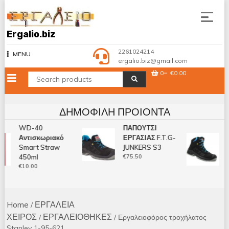
Skip
to
content
Ergalio.biz
2261024214
MENU
ergalio.biz@gmail.com
0
€0.00
ΔΗΜΟΦΙΛΉ ΠΡΟΙΌΝΤΑ
WD-40
ΠΑΠΟΥΤΣΙ
Μ
Αντισκωριακό
ΕΡΓΑΣΙΑΣ F.T.G-
Α
Smart Straw
JUNKERS S3
F
450ml
€
75.50
S
€
10.00
€
Home
ΕΡΓΑΛΕΙΑ
/
ΧΕΙΡΟΣ
ΕΡΓΑΛΕΙΟΘΗΚΕΣ
/
/ Εργαλειοφόρος τροχήλατος
Stanley 1-95-621