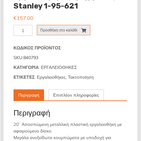
Stanley 1-95-621
€
157.00
Εργαλειοφόρος
Προσθήκη στο καλάθι
τροχήλατος
Stanley
1-
ΚΩΔΙΚΌΣ ΠΡΟΪΌΝΤΟΣ:
95-
SKU.840793
621
ποσότητα
ΚΑΤΗΓΟΡΊΑ:
ΕΡΓΑΛΕΙΟΘΗΚΕΣ
ΕΤΙΚΈΤΕΣ:
Εργαλειοθήκες
,
Τακτοποίηση
Περιγραφή
Επιπλέον πληροφορίες
Περιγραφή
20’’ Αποσπώμενη μεταλλική πλαστική εργαλειοθήκη με
αφαιρούμενο δίσκο.
Μεγάλα ανοξείδωτα κουμπώματα με υποδοχή για