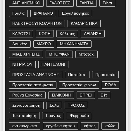
ΑΝΤΙΑΝΕΜΙΚΟ
ΓΑΛΟΤΣΕΣ
ΓΑΝΤΙΑ
Γάντι
Γυαλιά
ΔΡΑΠΑΝΟ
Εργαλειοθήκες
ΗΛΕΚΤΡΟΣΥΓΚΟΛΛΗΤΩΝ
ΚΑΘΑΡΙΣΤΙΚΑ
ΚΑΡΟΤΣΙ
ΚΟΠΗ
Κάλτσες
ΛΕΙΑΝΣΗ
Λουκέτο
ΜΑΥΡΟ
ΜΗΧΑΝΗΜΑΤΑ
ΜΙΑΣ ΧΡΗΣΗΣ
ΜΠΟΥΦΑΝ
Μποτάκι
ΝΙΤΡΙΛΙΟΥ
ΠΑΝΤΕΛΟΝΙ
ΠΡΟΣΤΑΣΙΑ ΑΝΑΠΝΟΗΣ
Παπούτσι
Προστασία
Προστασία από φωτιά
Προστασία χεριων
ΡΟΔΑ
Ρούχα Εργασίας
ΣΙΛΙΚΟΝΗ
ΣΠΡΕΙ
Σέτ
Στεγανοποιηση
Σόλα
ΤΡΟΧΟΣ
Τακτοποίηση
Τιράντες
Φερμουάρ
αντισκωριακο
εργαλεια κηπου
κήπος
κολλα