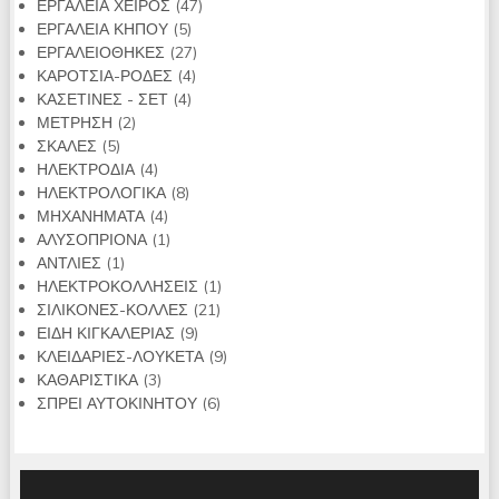
47
προϊόντα
ΕΡΓΑΛΕΙΑ ΧΕΙΡΟΣ
47
5
προϊόντα
ΕΡΓΑΛΕΙΑ ΚΗΠΟΥ
5
προϊόντα
27
ΕΡΓΑΛΕΙΟΘΗΚΕΣ
27
4
προϊόντα
ΚΑΡΟΤΣΙΑ-ΡΟΔΕΣ
4
4
προϊόντα
ΚΑΣΕΤΙΝΕΣ - ΣΕΤ
4
2
προϊόντα
ΜΕΤΡΗΣΗ
2
5
προϊόντα
ΣΚΑΛΕΣ
5
προϊόντα
4
ΗΛΕΚΤΡΟΔΙΑ
4
προϊόντα
8
ΗΛΕΚΤΡΟΛΟΓΙΚΑ
8
4
προϊόντα
ΜΗΧΑΝΗΜΑΤΑ
4
προϊόντα
1
ΑΛΥΣΟΠΡΙΟΝΑ
1
1
προϊόν
ΑΝΤΛΙΕΣ
1
προϊόν
1
ΗΛΕΚΤΡΟΚΟΛΛΗΣΕΙΣ
1
21
προϊόν
ΣΙΛΙΚΟΝΕΣ-ΚΟΛΛΕΣ
21
9
προϊόντα
ΕΙΔΗ ΚΙΓΚΑΛΕΡΙΑΣ
9
προϊόντα
9
ΚΛΕΙΔΑΡΙΕΣ-ΛΟΥΚΕΤΑ
9
3
προϊόντα
ΚΑΘΑΡΙΣΤΙΚΑ
3
προϊόντα
6
ΣΠΡΕΙ ΑΥΤΟΚΙΝΗΤΟΥ
6
προϊόντα