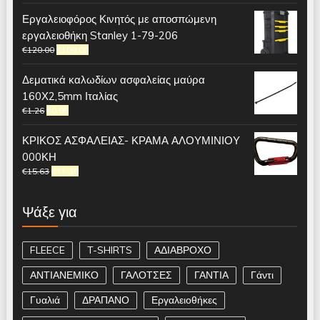
Εργαλειοφόρος Κινητός με αποσπώμενη
εργαλειοθήκη Stanley 1-79-206
€
120.00
€
109.00
Δεματικά καλωδίων ασφαλείας μαύρα
160Χ2,5mm Ιταλίας
€
1.26
€
0.95
ΚΡΙΚΟΣ ΑΣΦΑΛΕΙΑΣ- ΚΡΑΜΑ ΑΛΟΥΜΙΝΙΟΥ
000ΚΗ
€
15.63
€
11.30
Ψάξε για
FLEECE
T-SHIRTS
ΑΔΙΑΒΡΟΧΟ
ΑΝΤΙΑΝΕΜΙΚΟ
ΓΑΛΟΤΣΕΣ
ΓΑΝΤΙΑ
Γάντι
Γυαλιά
ΔΡΑΠΑΝΟ
Εργαλειοθήκες