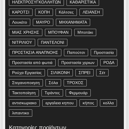
ΗΛΕΚΤΡΟΣΥΓΚΟΛΛΗΤΩΝ
ΚΑΘΑΡΙΣΤΙΚΑ
ΚΑΡΟΤΣΙ
ΚΟΠΗ
Κάλτσες
ΛΕΙΑΝΣΗ
Λουκέτο
ΜΑΥΡΟ
ΜΗΧΑΝΗΜΑΤΑ
ΜΙΑΣ ΧΡΗΣΗΣ
ΜΠΟΥΦΑΝ
Μποτάκι
ΝΙΤΡΙΛΙΟΥ
ΠΑΝΤΕΛΟΝΙ
ΠΡΟΣΤΑΣΙΑ ΑΝΑΠΝΟΗΣ
Παπούτσι
Προστασία
Προστασία από φωτιά
Προστασία χεριων
ΡΟΔΑ
Ρούχα Εργασίας
ΣΙΛΙΚΟΝΗ
ΣΠΡΕΙ
Σέτ
Στεγανοποιηση
Σόλα
ΤΡΟΧΟΣ
Τακτοποίηση
Τιράντες
Φερμουάρ
αντισκωριακο
εργαλεια κηπου
κήπος
κολλα
λιπαντικο
Κατηγορίες προϊόντων