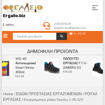
Skip
to
content
Ergalio.biz
2261024214
MENU
ergalio.biz@gmail.com
0
€0.00
ΔΗΜΟΦΙΛΉ ΠΡΟΙΌΝΤΑ
WD-40
ΠΑΠΟΥΤΣΙ
Αντισκωριακό
ΕΡΓΑΣΙΑΣ F.T.G-
Smart Straw
JUNKERS S3
450ml
€
75.50
€
10.00
Home
ΕΙΔΩΝ ΠΡΟΣΤΑΣΙΑΣ ΕΡΓΑΖΟΜΕΝΩΝ
ΡΟΥΧΑ
/
/
ΕΡΓΑΣΙΑΣ
/ Επαγγελματικο γιλέκο Stanley 1-95-629