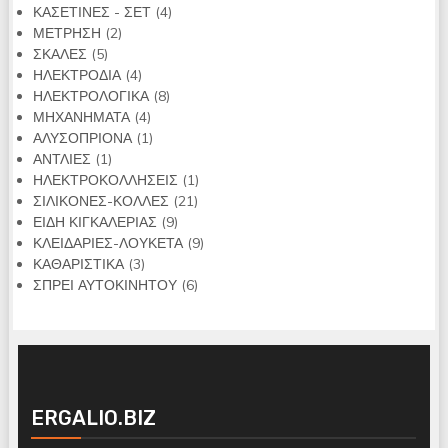
4
προϊόντα
ΚΑΣΕΤΙΝΕΣ - ΣΕΤ
4
2
προϊόντα
ΜΕΤΡΗΣΗ
2
5
προϊόντα
ΣΚΑΛΕΣ
5
προϊόντα
4
ΗΛΕΚΤΡΟΔΙΑ
4
προϊόντα
8
ΗΛΕΚΤΡΟΛΟΓΙΚΑ
8
4
προϊόντα
ΜΗΧΑΝΗΜΑΤΑ
4
προϊόντα
1
ΑΛΥΣΟΠΡΙΟΝΑ
1
1
προϊόν
ΑΝΤΛΙΕΣ
1
προϊόν
1
ΗΛΕΚΤΡΟΚΟΛΛΗΣΕΙΣ
1
21
προϊόν
ΣΙΛΙΚΟΝΕΣ-ΚΟΛΛΕΣ
21
9
προϊόντα
ΕΙΔΗ ΚΙΓΚΑΛΕΡΙΑΣ
9
προϊόντα
9
ΚΛΕΙΔΑΡΙΕΣ-ΛΟΥΚΕΤΑ
9
3
προϊόντα
ΚΑΘΑΡΙΣΤΙΚΑ
3
προϊόντα
6
ΣΠΡΕΙ ΑΥΤΟΚΙΝΗΤΟΥ
6
προϊόντα
ERGALIO.BIZ