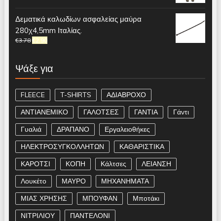
Δεματικά καλωδίων ασφαλείας μαύρα
280χ4,5mm Ιταλίας.
€
3.78
€
2.90
Ψάξε για
FLEECE
T-SHIRTS
ΑΔΙΑΒΡΟΧΟ
ΑΝΤΙΑΝΕΜΙΚΟ
ΓΑΛΟΤΣΕΣ
ΓΑΝΤΙΑ
Γάντι
Γυαλιά
ΔΡΑΠΑΝΟ
Εργαλειοθήκες
ΗΛΕΚΤΡΟΣΥΓΚΟΛΛΗΤΩΝ
ΚΑΘΑΡΙΣΤΙΚΑ
ΚΑΡΟΤΣΙ
ΚΟΠΗ
Κάλτσες
ΛΕΙΑΝΣΗ
Λουκέτο
ΜΑΥΡΟ
ΜΗΧΑΝΗΜΑΤΑ
ΜΙΑΣ ΧΡΗΣΗΣ
ΜΠΟΥΦΑΝ
Μποτάκι
ΝΙΤΡΙΛΙΟΥ
ΠΑΝΤΕΛΟΝΙ