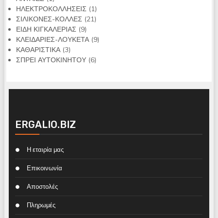
προϊόν
1
ΗΛΕΚΤΡΟΚΟΛΛΗΣΕΙΣ
1
21
προϊόν
ΣΙΛΙΚΟΝΕΣ-ΚΟΛΛΕΣ
21
9
προϊόντα
ΕΙΔΗ ΚΙΓΚΑΛΕΡΙΑΣ
9
προϊόντα
9
ΚΛΕΙΔΑΡΙΕΣ-ΛΟΥΚΕΤΑ
9
3
προϊόντα
ΚΑΘΑΡΙΣΤΙΚΑ
3
προϊόντα
6
ΣΠΡΕΙ ΑΥΤΟΚΙΝΗΤΟΥ
6
προϊόντα
ERGALIO.BIZ
Η εταιρία μας
Επικοινωνία
Αποστολές
Πληρωμές