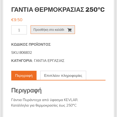
ΓΑΝΤΙΑ ΘΕΡΜΟΚΡΑΣΙΑΣ 250°C
€
9.50
ΓΑΝΤΙΑ
Προσθήκη στο καλάθι
ΘΕΡΜΟΚΡΑΣΙΑΣ
250°C
ποσότητα
ΚΩΔΙΚΌΣ ΠΡΟΪΌΝΤΟΣ:
SKU.806832
ΚΑΤΗΓΟΡΊΑ:
ΓΑΝΤΙΑ ΕΡΓΑΣΙΑΣ
Περιγραφή
Επιπλέον πληροφορίες
Περιγραφή
Γάντια Πυράντοχα από ύφασμα
KEVLAR
.
Kατάλληλα για θερμοκρασίες έως 250°C