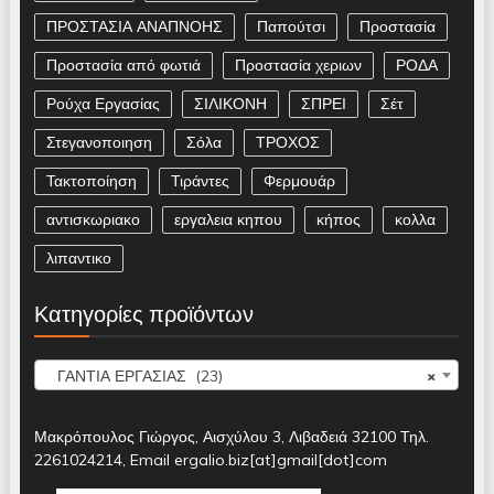
ΠΡΟΣΤΑΣΙΑ ΑΝΑΠΝΟΗΣ
Παπούτσι
Προστασία
Προστασία από φωτιά
Προστασία χεριων
ΡΟΔΑ
Ρούχα Εργασίας
ΣΙΛΙΚΟΝΗ
ΣΠΡΕΙ
Σέτ
Στεγανοποιηση
Σόλα
ΤΡΟΧΟΣ
Τακτοποίηση
Τιράντες
Φερμουάρ
αντισκωριακο
εργαλεια κηπου
κήπος
κολλα
λιπαντικο
Κατηγορίες προϊόντων
ΓΑΝΤΙΑ ΕΡΓΑΣΙΑΣ (23)
×
Μακρόπουλος Γιώργος, Αισχύλου 3, Λιβαδειά 32100 Τηλ.
2261024214, Email ergalio.biz[at]gmail[dot]com