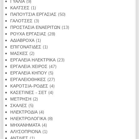
9
προϊόντα
ΓΥΑΛΙΑ
9
προϊόντα
1
ΚΑΛΤΣΕΣ
1
προϊόν
50
ΠΑΠΟΥΤΣΙΑ ΕΡΓΑΣΙΑΣ
50
3
προϊόντα
ΓΑΛΟΤΣΕΣ
3
προϊόντα
13
ΠΡΟΣΤΑΣΙΑ ΕΝΑΕΡΙΤΩΝ
13
28
προϊόντα
ΡΟΥΧΑ ΕΡΓΑΣΙΑΣ
28
1
προϊόντα
ΑΔΙΑΒΡΟΧΑ
1
προϊόν
1
ΕΠΙΓΟΝΑΤΙΔΕΣ
1
2
προϊόν
ΜΑΣΚΕΣ
2
προϊόντα
23
ΕΡΓΑΛΕΙΑ ΗΛΕΚΤΡΙΚΑ
23
47
προϊόντα
ΕΡΓΑΛΕΙΑ ΧΕΙΡΟΣ
47
5
προϊόντα
ΕΡΓΑΛΕΙΑ ΚΗΠΟΥ
5
προϊόντα
27
ΕΡΓΑΛΕΙΟΘΗΚΕΣ
27
4
προϊόντα
ΚΑΡΟΤΣΙΑ-ΡΟΔΕΣ
4
4
προϊόντα
ΚΑΣΕΤΙΝΕΣ - ΣΕΤ
4
2
προϊόντα
ΜΕΤΡΗΣΗ
2
5
προϊόντα
ΣΚΑΛΕΣ
5
προϊόντα
4
ΗΛΕΚΤΡΟΔΙΑ
4
προϊόντα
8
ΗΛΕΚΤΡΟΛΟΓΙΚΑ
8
4
προϊόντα
ΜΗΧΑΝΗΜΑΤΑ
4
προϊόντα
1
ΑΛΥΣΟΠΡΙΟΝΑ
1
1
προϊόν
ΑΝΤΛΙΕΣ
1