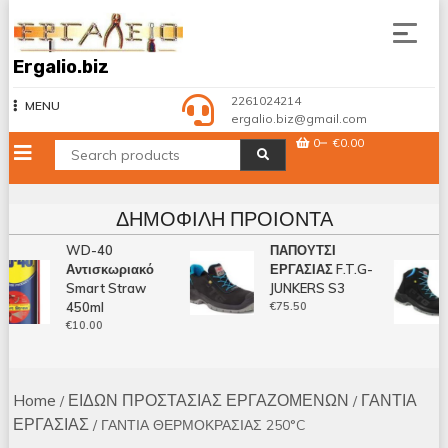
Skip
to
content
Ergalio.biz
2261024214
MENU
ergalio.biz@gmail.com
0
€0.00
ΔΗΜΟΦΙΛΉ ΠΡΟΙΌΝΤΑ
WD-40
ΠΑΠΟΥΤΣΙ
Αντισκωριακό
ΕΡΓΑΣΙΑΣ F.T.G-
Smart Straw
JUNKERS S3
450ml
€
75.50
€
10.00
Home
ΕΙΔΩΝ ΠΡΟΣΤΑΣΙΑΣ ΕΡΓΑΖΟΜΕΝΩΝ
ΓΑΝΤΙΑ
/
/
ΕΡΓΑΣΙΑΣ
/ ΓΑΝΤΙΑ ΘΕΡΜΟΚΡΑΣΙΑΣ 250°C