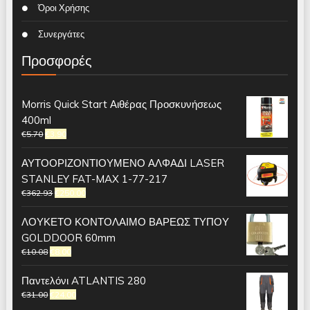
Όροι Χρήσης
Συνεργάτες
Προσφορές
Morris Quick Start Αιθέρας Προσκυνήσεως
400ml
€
5.70
€
3.90
ΑΥΤΟΟΡΙΖΟΝΤΙΟΥΜΕΝΟ ΑΛΦΑΔΙ LASER
STANLEY FAT-MAX 1-77-217
€
362.93
€
250.00
ΛΟΥΚΕΤΟ ΚΟΝΤΟΛΑΙΜΟ ΒΑΡΕΩΣ ΤΥΠΟΥ
GOLDDOOR 60mm
€
10.08
€
8.00
Παντελόνι ATLANTIS 280
€
31.00
€
24.00