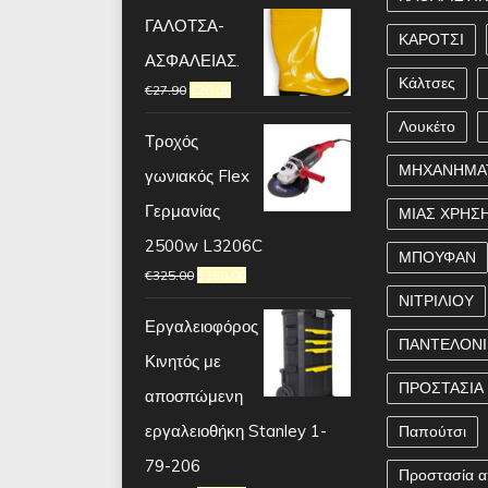
ΓΑΛΟΤΣΑ-
ΚΑΡΟΤΣΙ
ΑΣΦΑΛΕΙΑΣ.
Κάλτσες
€
27.90
€
20.00
Λουκέτο
Τροχός
ΜΗΧΑΝΗΜΑ
γωνιακός Flex
Γερμανίας
ΜΙΑΣ ΧΡΗΣ
2500w L3206C
ΜΠΟΥΦΑΝ
€
325.00
€
260.00
ΝΙΤΡΙΛΙΟΥ
Εργαλειοφόρος
ΠΑΝΤΕΛΟΝΙ
Κινητός με
ΠΡΟΣΤΑΣΙΑ
αποσπώμενη
εργαλειοθήκη Stanley 1-
Παπούτσι
79-206
Προστασία α