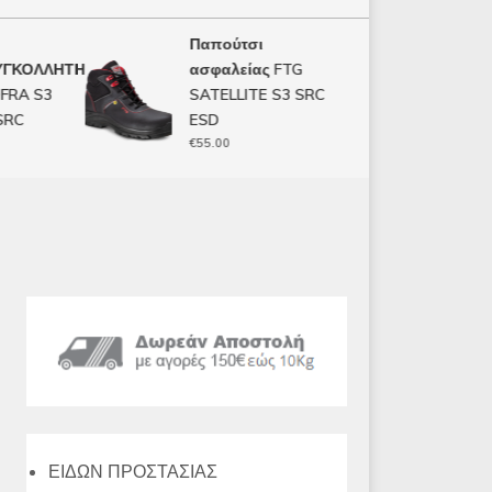
Παπούτσι
ΓΑΝΤ
ΚΟΛΛΗΤΗ
ασφαλείας FTG
ΜΙΑΣ
A S3
SATELLITE S3 SRC
CON.
C
ESD
€
6.50
€
55.00
ΕΙΔΩΝ ΠΡΟΣΤΑΣΙΑΣ