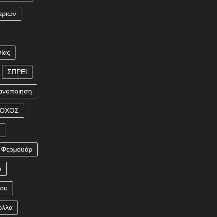
εριων
ίας
ΣΠΡΕΙ
ανοποιηση
ΡΟΧΟΣ
η
Φερμουάρ
ο
που
ολλα