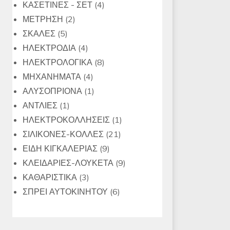
4
προϊόντα
ΚΑΣΕΤΙΝΕΣ - ΣΕΤ
4
2
προϊόντα
ΜΕΤΡΗΣΗ
2
5
προϊόντα
ΣΚΑΛΕΣ
5
προϊόντα
4
ΗΛΕΚΤΡΟΔΙΑ
4
προϊόντα
8
ΗΛΕΚΤΡΟΛΟΓΙΚΑ
8
4
προϊόντα
ΜΗΧΑΝΗΜΑΤΑ
4
προϊόντα
1
ΑΛΥΣΟΠΡΙΟΝΑ
1
1
προϊόν
ΑΝΤΛΙΕΣ
1
προϊόν
1
ΗΛΕΚΤΡΟΚΟΛΛΗΣΕΙΣ
1
21
προϊόν
ΣΙΛΙΚΟΝΕΣ-ΚΟΛΛΕΣ
21
9
προϊόντα
ΕΙΔΗ ΚΙΓΚΑΛΕΡΙΑΣ
9
προϊόντα
9
ΚΛΕΙΔΑΡΙΕΣ-ΛΟΥΚΕΤΑ
9
3
προϊόντα
ΚΑΘΑΡΙΣΤΙΚΑ
3
προϊόντα
6
ΣΠΡΕΙ ΑΥΤΟΚΙΝΗΤΟΥ
6
προϊόντα