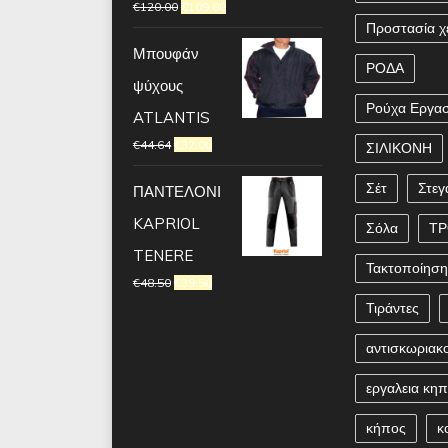
€
120.00
€
109.00
Προστασία χ
Μπουφάν
ΡΟΔΑ
ψύχους
Ρούχα Εργασ
ATLANTIS
€
44.64
€
32.00
ΣΙΛΙΚΟΝΗ
Σέτ
Στεγ
ΠΑΝΤΕΛΟΝΙ
KAPRIOL
Σόλα
Τ
TENERE
Τακτοποίησ
€
48.50
€
39.50
Τιράντες
αντισκωριακ
εργαλεια κη
κήπος
κ