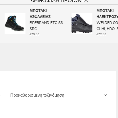
ΔΗΜΟΦΙΛΉ ΠΡΟΙΌΝΤΑ
ΜΠΟΤΑΚΙ
ΜΠΟΤΑΚΙ
ΑΣΦΑΛΕΙΑΣ
ΗΛΕΚΤΡΟΣΥΓ
FIREBRAND FTG S3
WELDER COFR
SRC
CI, HI, HRO, SR
€
79.50
€
72.50
ς