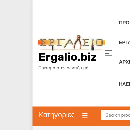
Skip
to
content
ΠΡΟ
ΕΡΓΑ
Ergalio.biz
ΑΡΧ
Ποιότητα στην σωστή τιμή
ΗΛΕ
Κατηγορίες