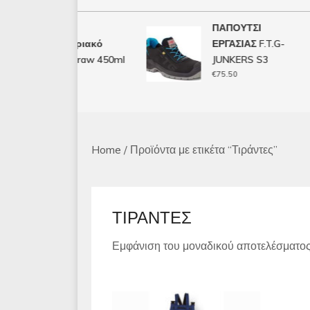
WD-40
ΠΑΠΟΥΤΣΙ
Αντισκωριακό
ΕΡΓΑΣΙΑΣ F.T.G-
Smart Straw 450ml
JUNKERS S3
€
10.00
€
75.50
Home
/ Προϊόντα με ετικέτα “Τιράντες”
ΤΙΡΆΝΤΕΣ
Εμφάνιση του μοναδικού αποτελέσματο