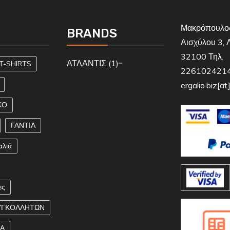
Μακρόπουλος
BRANDS
Αισχύλου 3, 
32100 Τηλ.
ΑΤΛΑΝΤΙΣ
(1)
T-SHIRTS
2261024214,
ergalio.biz[a
ΚΟ
ΓΑΝΤΙΑ
αλιά
ες
ΥΓΚΟΛΛΗΤΩΝ
ΚΑ