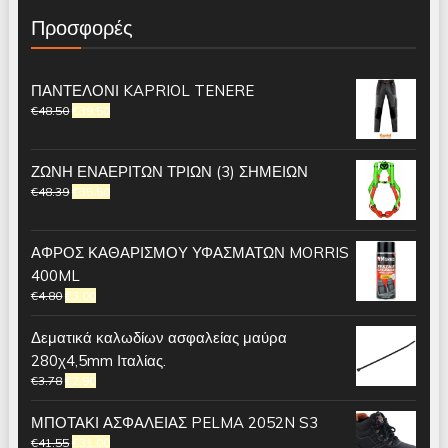
Προσφορές
ΠΑΝΤΕΛΟΝΙ KAPRIOL TENERE
€
48.50
€
39.50
ΖΩΝΗ ΕΝΑΕΡΙΤΩΝ ΤΡΙΩΝ (3) ΣΗΜΕΙΩΝ
€
48.39
€
35.50
ΑΦΡΟΣ ΚΑΘΑΡΙΣΜΟΥ ΥΦΑΣΜΑΤΩΝ MORRIS
400ML
€
4.80
€
3.00
Δεματικά καλωδίων ασφαλείας μαύρα
280χ4,5mm Ιταλίας.
€
3.78
€
2.90
ΜΠΟΤΑΚΙ ΑΣΦΑΛΕΙΑΣ PELMA 2052N S3
€
41.55
€
31.00