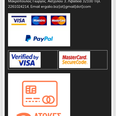
Μακρόπουλος Γιώργος, Αισχύλου 3, Λιβαδειά 32100 Τηλ.
2261024214, Email ergalio.biz[at]gmail[dot]com