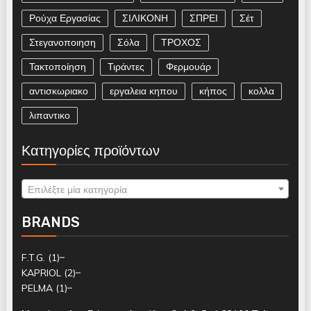
Ρούχα Εργασίας
ΣΙΛΙΚΟΝΗ
ΣΠΡΕΙ
Σέτ
Στεγανοποιηση
Σόλα
ΤΡΟΧΟΣ
Τακτοποίηση
Τιράντες
Φερμουάρ
αντισκωριακο
εργαλεια κηπου
κήπος
κολλα
λιπαντικο
Κατηγορίες προϊόντων
Επιλέξτε μία κατηγορία
BRANDS
F.T.G.
(1)
KAPRIOL
(2)
PELMA
(1)