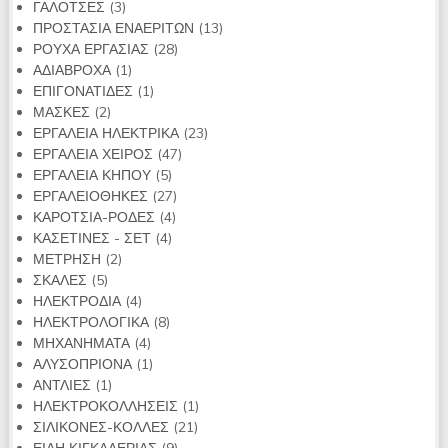
3
προϊόντα
ΓΑΛΟΤΣΕΣ
3
προϊόντα
13
ΠΡΟΣΤΑΣΙΑ ΕΝΑΕΡΙΤΩΝ
13
28
προϊόντα
ΡΟΥΧΑ ΕΡΓΑΣΙΑΣ
28
1
προϊόντα
ΑΔΙΑΒΡΟΧΑ
1
προϊόν
1
ΕΠΙΓΟΝΑΤΙΔΕΣ
1
2
προϊόν
ΜΑΣΚΕΣ
2
προϊόντα
23
ΕΡΓΑΛΕΙΑ ΗΛΕΚΤΡΙΚΑ
23
47
προϊόντα
ΕΡΓΑΛΕΙΑ ΧΕΙΡΟΣ
47
5
προϊόντα
ΕΡΓΑΛΕΙΑ ΚΗΠΟΥ
5
προϊόντα
27
ΕΡΓΑΛΕΙΟΘΗΚΕΣ
27
4
προϊόντα
ΚΑΡΟΤΣΙΑ-ΡΟΔΕΣ
4
4
προϊόντα
ΚΑΣΕΤΙΝΕΣ - ΣΕΤ
4
2
προϊόντα
ΜΕΤΡΗΣΗ
2
5
προϊόντα
ΣΚΑΛΕΣ
5
προϊόντα
4
ΗΛΕΚΤΡΟΔΙΑ
4
προϊόντα
8
ΗΛΕΚΤΡΟΛΟΓΙΚΑ
8
4
προϊόντα
ΜΗΧΑΝΗΜΑΤΑ
4
προϊόντα
1
ΑΛΥΣΟΠΡΙΟΝΑ
1
1
προϊόν
ΑΝΤΛΙΕΣ
1
προϊόν
1
ΗΛΕΚΤΡΟΚΟΛΛΗΣΕΙΣ
1
21
προϊόν
ΣΙΛΙΚΟΝΕΣ-ΚΟΛΛΕΣ
21
9
προϊόντα