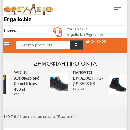
Skip
to
content
Ergalio.biz
2261024214
MENU
ergalio.biz@gmail.com
0
€0.00
ΔΗΜΟΦΙΛΉ ΠΡΟΙΌΝΤΑ
WD-40
ΠΑΠΟΥΤΣΙ
Αντισκωριακό
ΕΡΓΑΣΙΑΣ F.T.G-
Smart Straw
JUNKERS S3
450ml
€
75.50
€
10.00
Home
/ Προϊόντα με ετικέτα “Κάλτσες”