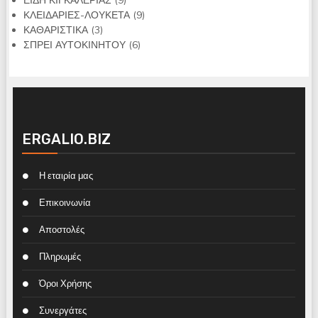
ΕΙΔΗ ΚΙΓΚΑΛΕΡΙΑΣ
9
προϊόντα
9
ΚΛΕΙΔΑΡΙΕΣ-ΛΟΥΚΕΤΑ
9
3
προϊόντα
ΚΑΘΑΡΙΣΤΙΚΑ
3
προϊόντα
6
ΣΠΡΕΙ ΑΥΤΟΚΙΝΗΤΟΥ
6
προϊόντα
ERGALIO.BIZ
Η εταιρία μας
Επικοινωνία
Αποστολές
Πληρωμές
Όροι Χρήσης
Συνεργάτες