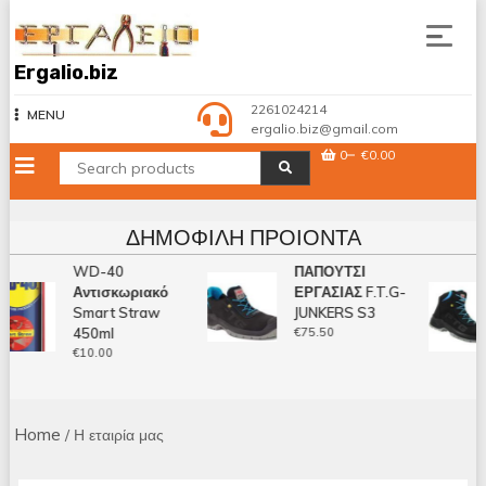
Skip
to
content
Ergalio.biz
2261024214
MENU
ergalio.biz@gmail.com
0
€0.00
ΔΗΜΟΦΙΛΉ ΠΡΟΙΌΝΤΑ
WD-40
ΠΑΠΟΥΤΣΙ
Αντισκωριακό
ΕΡΓΑΣΙΑΣ F.T.G-
Smart Straw
JUNKERS S3
450ml
€
75.50
€
10.00
Home
/ Η εταιρία μας