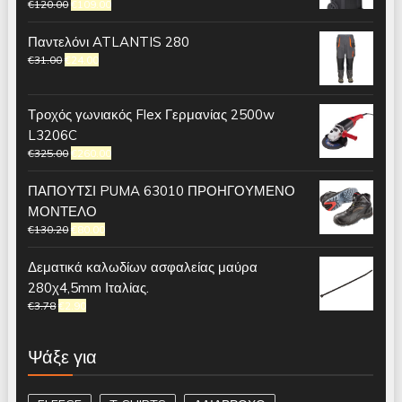
€
120.00
€
109.00
Παντελόνι ATLANTIS 280
€
31.00
€
24.00
Τροχός γωνιακός Flex Γερμανίας 2500w
L3206C
€
325.00
€
260.00
ΠΑΠΟΥΤΣΙ PUMA 63010 ΠΡΟΗΓΟΥΜΕΝΟ
ΜΟΝΤΕΛΟ
€
130.20
€
80.00
Δεματικά καλωδίων ασφαλείας μαύρα
280χ4,5mm Ιταλίας.
€
3.78
€
2.90
Ψάξε για