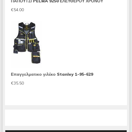
ΠΑΠΟΥΤΣΙ PELMA 9250 ΕΛΕΥΘΕΡΟΥ ΧΡΟΝΟΥ
€
54.00
Επαγγελματικο γιλέκο Stanley 1-95-629
€
35.50