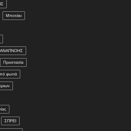
ΗΣ
Μποτάκι
 ΑΝΑΠΝΟΗΣ
Προστασία
πό φωτιά
εριων
ίας
ΣΠΡΕΙ