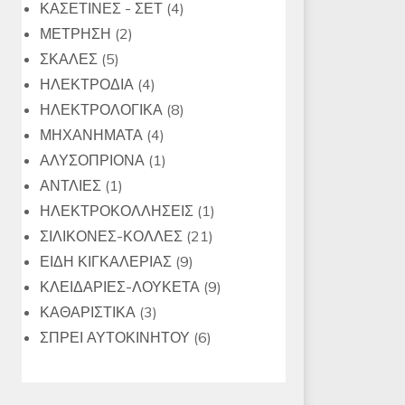
4
προϊόντα
ΚΑΣΕΤΙΝΕΣ - ΣΕΤ
4
2
προϊόντα
ΜΕΤΡΗΣΗ
2
5
προϊόντα
ΣΚΑΛΕΣ
5
προϊόντα
4
ΗΛΕΚΤΡΟΔΙΑ
4
προϊόντα
8
ΗΛΕΚΤΡΟΛΟΓΙΚΑ
8
4
προϊόντα
ΜΗΧΑΝΗΜΑΤΑ
4
προϊόντα
1
ΑΛΥΣΟΠΡΙΟΝΑ
1
1
προϊόν
ΑΝΤΛΙΕΣ
1
προϊόν
1
ΗΛΕΚΤΡΟΚΟΛΛΗΣΕΙΣ
1
21
προϊόν
ΣΙΛΙΚΟΝΕΣ-ΚΟΛΛΕΣ
21
9
προϊόντα
ΕΙΔΗ ΚΙΓΚΑΛΕΡΙΑΣ
9
προϊόντα
9
ΚΛΕΙΔΑΡΙΕΣ-ΛΟΥΚΕΤΑ
9
3
προϊόντα
ΚΑΘΑΡΙΣΤΙΚΑ
3
προϊόντα
6
ΣΠΡΕΙ ΑΥΤΟΚΙΝΗΤΟΥ
6
προϊόντα