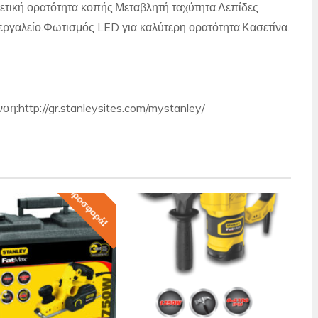
τική ορατότητα κοπής.Μεταβλητή ταχύτητα.Λεπίδες
 εργαλείο.Φωτισμός
LED
για καλύτερη ορατότητα.Κασετίνα.
η:http://gr.stanleysites.com/mystanley/
Προσφορά!