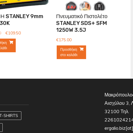
Η STANLEY 9mm
Πνευματικό Πιστολέτο
30K
STANLEY SDS+ SFM
1250W 3.5J
0
€
109.50
€
175.00
θήκη
αλάθι
Προσθήκη
στο καλάθι
Μακρόπουλος
Αισχύλου 3, 
32100 Τηλ.
T-SHIRTS
2261024214,
ergalio.biz[a