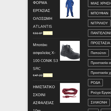
ΦΟΡΜΑ
ΜΙΑΣ ΧΡΗΣ
ΕΡΓΑΣΙΑΣ
ΜΠΟΥΦΑΝ
ΟΛΟΣΩΜΗ
ΝΙΤΡΙΛΙΟΥ
ATLANTIS
ΠΑΝΤΕΛΟΝΙ
€
32.87
€
23.60
ΠΡΟΣΤΑΣΙΑ
Μποτάκι
ασφαλείας X-
Παπούτσι
100 CΟΝΙΚ S3
Προστασία α
SRC
Προστασία χ
€
47.20
€
33.60
ΡΟΔΑ
ΗΜΙΣΤΑΤΙΚΟ
Ρούχα Εργασ
ΣΧΟΙΝΙ
ΣΙΛΙΚΟΝΗ
ΑΣΦΑΛΕΙΑΣ
10m