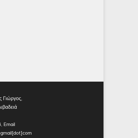
 Γιώργος,
Λιβαδειά
 Email
t]gmail[dot]com