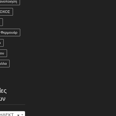
ανοποιηση
ΡΟΧΟΣ
η
Φερμουάρ
ο
που
ολλα
ίες
ων
ΡΙΚΑ (23)
×