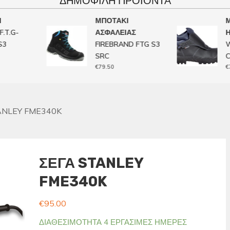
ΔΗΜΟΦΙΛΉ ΠΡΟΙΌΝΤΑ
ΜΠΟΤΑΚΙ
ΜΠ
.G-
ΑΣΦΑΛΕΙΑΣ
ΗΛ
FIREBRAND FTG S3
WE
SRC
CI, 
€
79.50
€
72.
ANLEY FME340K
ΣΕΓΑ STANLEY
FME340K
€
95.00
ΔΙΑΘΕΣΙΜΟΤΗΤΑ 4 ΕΡΓΑΣΙΜΕΣ ΗΜΕΡΕΣ