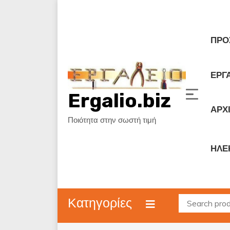
Skip
to
content
ΠΡΟ
ΕΡΓΑ
Ergalio.biz
ΑΡΧ
Ποιότητα στην σωστή τιμή
ΗΛΕ
Κατηγορίες