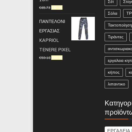
Σέτ
Στεγ
€
65.73
€
47.20
Σόλα
Τ
ΠΑΝΤΕΛΟΝΙ
Τακτοποίησ
ΕΡΓΑΣΙΑΣ
Τιράντες
KAPRIOL
αντισκωριακ
TENERE PIXEL
€
59.18
€
46.80
εργαλεια κη
κήπος
κ
λιπαντικο
Κατηγορ
προϊόντ
ΕΡΓΑΛΕΙΑ ΗΛΕΚΤ