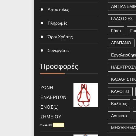
ΑΝΤΙΑΝΕΜΙ
Αποστολές
ΓΑΛΟΤΣΕΣ
Πληρωμές
Γάντι
Γυ
Όροι Χρήσης
ΔΡΑΠΑΝΟ
Συνεργάτες
Εργαλειοθήκ
Προσφορές
ΗΛΕΚΤΡΟΣ
ΚΑΘΑΡΙΣΤΙ
ΖΩΝΗ
ΚΑΡΟΤΣΙ
ΕΝΑΕΡΙΤΩΝ
Κάλτσες
ΕΝΟΣ(1)
Λουκέτο
ΣΗΜΕΙΟΥ
€
24.80
€
18.50
ΜΗΧΑΝΗΜΑ