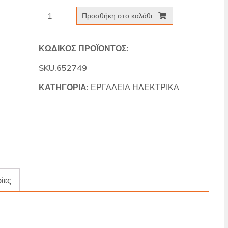
ΣΕΓΑ
Προσθήκη στο καλάθι
STANLEY
FME340K
ΚΩΔΙΚΌΣ ΠΡΟΪΌΝΤΟΣ:
ποσότητα
SKU.652749
ΚΑΤΗΓΟΡΊΑ:
ΕΡΓΑΛΕΙΑ ΗΛΕΚΤΡΙΚΑ
ίες