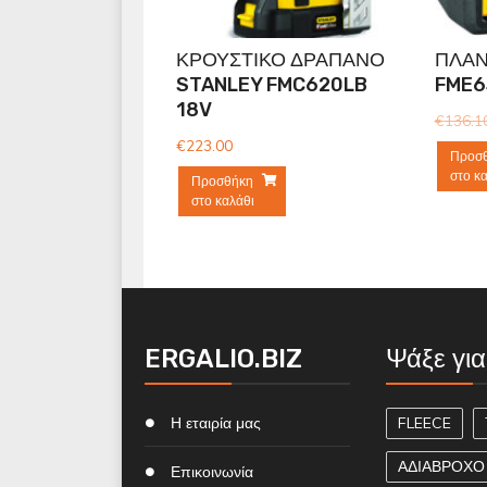
ΚΡΟΥΣΤΙΚΟ ΔΡΑΠΑΝΟ
ΠΛΑΝ
STANLEY FMC620LB
FME6
18V
€
136.1
€
223.00
Προσ
στο κ
Προσθήκη
στο καλάθι
ERGALIO.BIZ
Ψάξε για
Η εταιρία μας
FLEECE
ΑΔΙΑΒΡΟΧΟ
Επικοινωνία