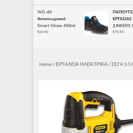
WD-40
ΠΑΠΟΥΤΣΙ
Αντισκωριακό
ΕΡΓΑΣΙΑΣ F.T
Smart Straw 450ml
JUNKERS S3
€
10.00
€
75.50
Home
/
ΕΡΓΑΛΕΙΑ ΗΛΕΚΤΡΙΚΑ
/ ΣΕΓΑ ST