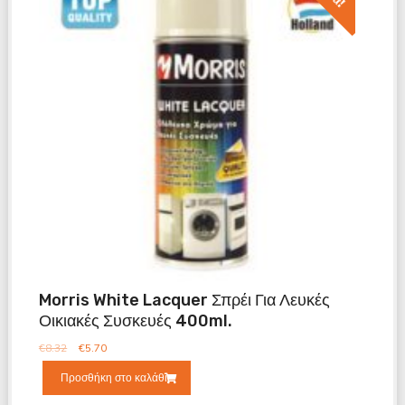
Morris White Lacquer Σπρέι Για Λευκές
Οικιακές Συσκευές 400ml.
€
8.32
€
5.70
Προσθήκη στο καλάθι