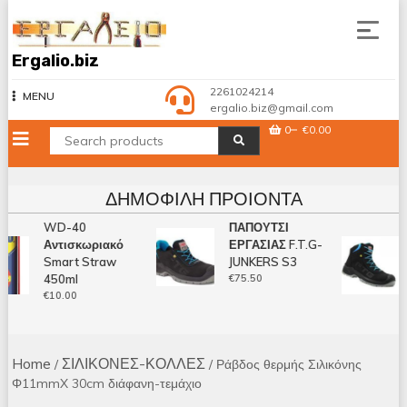
Skip
to
content
Ergalio.biz
2261024214
MENU
ergalio.biz@gmail.com
0
€0.00
ΔΗΜΟΦΙΛΉ ΠΡΟΙΌΝΤΑ
WD-40
ΠΑΠΟΥΤΣΙ
Αντισκωριακό
ΕΡΓΑΣΙΑΣ F.T.G-
Smart Straw
JUNKERS S3
450ml
€
75.50
€
10.00
Home
ΣΙΛΙΚΟΝΕΣ-ΚΟΛΛΕΣ
/
/ Ράβδος θερμής Σιλικόνης
Φ11mmX 30cm διάφανη-τεμάχιο