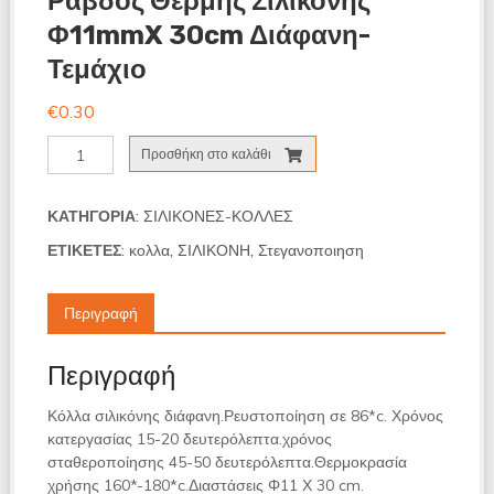
Ράβδος Θερμής Σιλικόνης
Φ11mmX 30cm Διάφανη-
Τεμάχιο
€
0.30
Ράβδος
Προσθήκη στο καλάθι
θερμής
Σιλικόνης
Φ11mmX
ΚΑΤΗΓΟΡΊΑ:
ΣΙΛΙΚΟΝΕΣ-ΚΟΛΛΕΣ
30cm
ΕΤΙΚΈΤΕΣ:
κολλα
,
ΣΙΛΙΚΟΝΗ
,
Στεγανοποιηση
διάφανη-
τεμάχιο
ποσότητα
Περιγραφή
Περιγραφή
Κόλλα σιλικόνης διάφανη.Ρευστοποίηση σε 86*c. Χρόνος
κατεργασίας 15-20 δευτερόλεπτα.χρόνος
σταθεροποίησης 45-50 δευτερόλεπτα.Θερμοκρασία
χρήσης 160*-180*c.Διαστάσεις Φ11 Χ 30 cm.