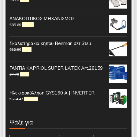
ΑΝΑΚΟΠΤΙΚΟΣ ΜΗΧΑΝΙΣΜΟΣ
€
85.69
€
61.00
Σκαλιστηρακια κηπου Benman σετ 3τεμ.
€
12.90
€
9.10
ΓΑΝΤΙΑ KAPRIOL SUPER LATEX Art.28159
€
7.70
€
6.20
Ηλεκτροκόλληση GYS160 A | INVERTER.
€
554.47
€
400.00
Ψάξε για