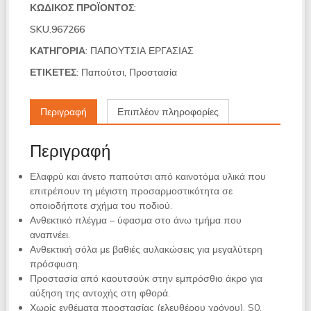
ΠΡΟΣΤΑΣΙΑ
ΚΩΔΙΚΌΣ ΠΡΟΪΌΝΤΟΣ:
KAPRIOL
SKU.967266
DART
ΧΑΜΗΛΟ
ΚΑΤΗΓΟΡΊΑ:
ΠΑΠΟΥΤΣΙΑ ΕΡΓΑΣΙΑΣ
S0
ΕΤΙΚΈΤΕΣ:
Παπούτσι
,
Προστασία
ποσότητα
Περιγραφή
Επιπλέον πληροφορίες
Περιγραφή
Ελαφρύ και άνετο παπούτσι από καινοτόμα υλικά που
επιτρέπουν τη μέγιστη προσαρμοστικότητα σε
οποιοδήποτε σχήμα του ποδιού.
Ανθεκτικό πλέγμα – ύφασμα στο άνω τμήμα που
αναπνέει.
Ανθεκτική σόλα με βαθιές αυλακώσεις για μεγαλύτερη
πρόσφυση.
Προστασία από καουτσούκ στην εμπρόσθιο άκρο για
αύξηση της αντοχής στη φθορά.
Χωρίς ενθέματα προστασίας (ελευθέρου χρόνου).
S0.