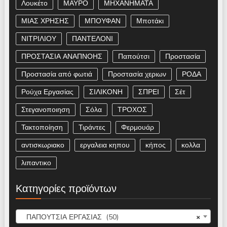
Λουκέτο
ΜΑΥΡΟ
ΜΗΧΑΝΗΜΑΤΑ
ΜΙΑΣ ΧΡΗΣΗΣ
ΜΠΟΥΦΑΝ
Μποτάκι
ΝΙΤΡΙΛΙΟΥ
ΠΑΝΤΕΛΟΝΙ
ΠΡΟΣΤΑΣΙΑ ΑΝΑΠΝΟΗΣ
Παπούτσι
Προστασία
Προστασία από φωτιά
Προστασία χεριων
ΡΟΔΑ
Ρούχα Εργασίας
ΣΙΛΙΚΟΝΗ
ΣΠΡΕΙ
Σέτ
Στεγανοποιηση
Σόλα
ΤΡΟΧΟΣ
Τακτοποίηση
Τιράντες
Φερμουάρ
αντισκωριακο
εργαλεια κηπου
κήπος
κολλα
λιπαντικο
Κατηγορίες προϊόντων
ΠΑΠΟΥΤΣΙΑ ΕΡΓΑΣΙΑΣ (50)
×