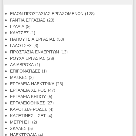
128
ΕΙΔΩΝ ΠΡΟΣΤΑΣΙΑΣ ΕΡΓΑΖΟΜΕΝΩΝ
128
23
προϊόντα
ΓΑΝΤΙΑ ΕΡΓΑΣΙΑΣ
23
9
προϊόντα
ΓΥΑΛΙΑ
9
προϊόντα
1
ΚΑΛΤΣΕΣ
1
προϊόν
50
ΠΑΠΟΥΤΣΙΑ ΕΡΓΑΣΙΑΣ
50
3
προϊόντα
ΓΑΛΟΤΣΕΣ
3
προϊόντα
13
ΠΡΟΣΤΑΣΙΑ ΕΝΑΕΡΙΤΩΝ
13
28
προϊόντα
ΡΟΥΧΑ ΕΡΓΑΣΙΑΣ
28
1
προϊόντα
ΑΔΙΑΒΡΟΧΑ
1
προϊόν
1
ΕΠΙΓΟΝΑΤΙΔΕΣ
1
2
προϊόν
ΜΑΣΚΕΣ
2
προϊόντα
23
ΕΡΓΑΛΕΙΑ ΗΛΕΚΤΡΙΚΑ
23
47
προϊόντα
ΕΡΓΑΛΕΙΑ ΧΕΙΡΟΣ
47
5
προϊόντα
ΕΡΓΑΛΕΙΑ ΚΗΠΟΥ
5
προϊόντα
27
ΕΡΓΑΛΕΙΟΘΗΚΕΣ
27
4
προϊόντα
ΚΑΡΟΤΣΙΑ-ΡΟΔΕΣ
4
4
προϊόντα
ΚΑΣΕΤΙΝΕΣ - ΣΕΤ
4
2
προϊόντα
ΜΕΤΡΗΣΗ
2
5
προϊόντα
ΣΚΑΛΕΣ
5
προϊόντα
4
ΗΛΕΚΤΡΟΔΙΑ
4