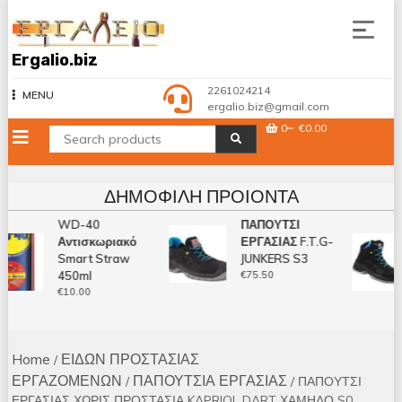
Skip
to
content
Ergalio.biz
2261024214
MENU
ergalio.biz@gmail.com
0
€0.00
ΔΗΜΟΦΙΛΉ ΠΡΟΙΌΝΤΑ
WD-40
ΠΑΠΟΥΤΣΙ
Αντισκωριακό
ΕΡΓΑΣΙΑΣ F.T.G-
Smart Straw
JUNKERS S3
450ml
€
75.50
€
10.00
Home
ΕΙΔΩΝ ΠΡΟΣΤΑΣΙΑΣ
/
ΕΡΓΑΖΟΜΕΝΩΝ
ΠΑΠΟΥΤΣΙΑ ΕΡΓΑΣΙΑΣ
/
/ ΠΑΠΟΥΤΣΙ
ΕΡΓΑΣΙΑΣ ΧΩΡΙΣ ΠΡΟΣΤΑΣΙΑ KAPRIOL DART ΧΑΜΗΛΟ S0