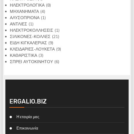
προϊόντα
8
ΗΛΕΚΤΡΟΛΟΓΙΚΑ
8
4
προϊόντα
ΜΗΧΑΝΗΜΑΤΑ
4
προϊόντα
1
ΑΛΥΣΟΠΡΙΟΝΑ
1
1
προϊόν
ΑΝΤΛΙΕΣ
1
προϊόν
1
ΗΛΕΚΤΡΟΚΟΛΛΗΣΕΙΣ
1
21
προϊόν
ΣΙΛΙΚΟΝΕΣ-ΚΟΛΛΕΣ
21
9
προϊόντα
ΕΙΔΗ ΚΙΓΚΑΛΕΡΙΑΣ
9
προϊόντα
9
ΚΛΕΙΔΑΡΙΕΣ-ΛΟΥΚΕΤΑ
9
3
προϊόντα
ΚΑΘΑΡΙΣΤΙΚΑ
3
προϊόντα
6
ΣΠΡΕΙ ΑΥΤΟΚΙΝΗΤΟΥ
6
προϊόντα
ERGALIO.BIZ
Η εταιρία μας
Επικοινωνία