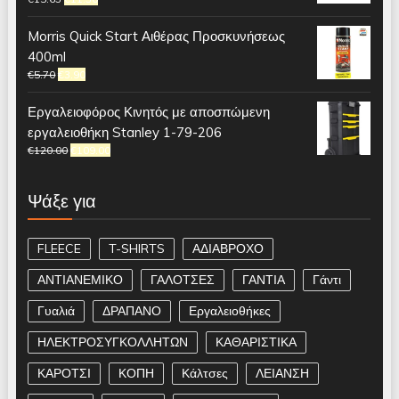
Morris Quick Start Αιθέρας Προσκυνήσεως
400ml
€
5.70
€
3.90
Εργαλειοφόρος Κινητός με αποσπώμενη
εργαλειοθήκη Stanley 1-79-206
€
120.00
€
109.00
Ψάξε για
FLEECE
T-SHIRTS
ΑΔΙΑΒΡΟΧΟ
ΑΝΤΙΑΝΕΜΙΚΟ
ΓΑΛΟΤΣΕΣ
ΓΑΝΤΙΑ
Γάντι
Γυαλιά
ΔΡΑΠΑΝΟ
Εργαλειοθήκες
ΗΛΕΚΤΡΟΣΥΓΚΟΛΛΗΤΩΝ
ΚΑΘΑΡΙΣΤΙΚΑ
ΚΑΡΟΤΣΙ
ΚΟΠΗ
Κάλτσες
ΛΕΙΑΝΣΗ