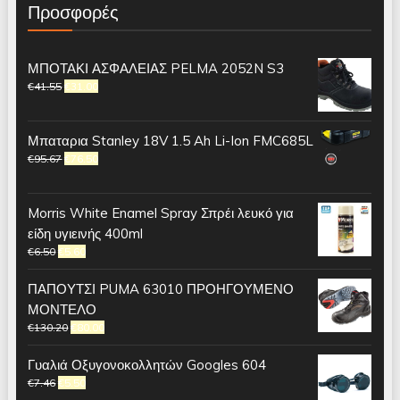
Προσφορές
ΜΠΟΤΑΚΙ ΑΣΦΑΛΕΙΑΣ PELMA 2052N S3
€
41.55
€
31.00
Μπαταρια Stanley 18V 1.5 Ah Li-Ion FMC685L
€
95.67
€
76.50
Morris White Enamel Spray Σπρέι λευκό για
είδη υγιεινής 400ml
€
6.50
€
5.60
ΠΑΠΟΥΤΣΙ PUMA 63010 ΠΡΟΗΓΟΥΜΕΝΟ
ΜΟΝΤΕΛΟ
€
130.20
€
80.00
Γυαλιά Οξυγονοκολλητών Googles 604
€
7.46
€
5.50