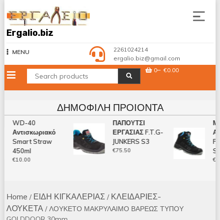
Skip
to
content
Ergalio.biz
2261024214
MENU
ergalio.biz@gmail.com
0
€0.00
ΔΗΜΟΦΙΛΉ ΠΡΟΙΌΝΤΑ
WD-40
ΠΑΠΟΥΤΣΙ
ΜΠ
Αντισκωριακό
ΕΡΓΑΣΙΑΣ F.T.G-
ΑΣ
Smart Straw
JUNKERS S3
FI
450ml
€
75.50
S3
€
10.00
€
79
Home
ΕΙΔΗ ΚΙΓΚΑΛΕΡΙΑΣ
ΚΛΕΙΔΑΡΙΕΣ-
/
/
ΛΟΥΚΕΤΑ
/ ΛΟΥΚΕΤΟ ΜΑΚΡΥΛΑΙΜΟ ΒΑΡΕΩΣ ΤΥΠΟΥ
GOLDDOOR 30mm