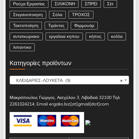
Ρούχα Εργασίας
ΣΙΛΙΚΟΝΗ
ΣΠΡΕΙ
Σέτ
Στεγανοποιηση
Σόλα
ΤΡΟΧΟΣ
Τακτοποίηση
Τιράντες
Φερμουάρ
αντισκωριακο
εργαλεια κηπου
κήπος
κολλα
λιπαντικο
Κατηγορίες προϊόντων
ΚΛΕΙΔΑΡΙΕΣ-ΛΟΥΚΕΤΑ (9)
×
Μακρόπουλος Γιώργος, Αισχύλου 3, Λιβαδειά 32100 Τηλ.
2261024214, Email ergalio.biz[at]gmail[dot]com