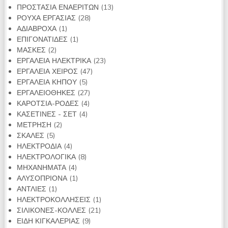
προϊόντα
13
ΠΡΟΣΤΑΣΙΑ ΕΝΑΕΡΙΤΩΝ
13
28
προϊόντα
ΡΟΥΧΑ ΕΡΓΑΣΙΑΣ
28
1
προϊόντα
ΑΔΙΑΒΡΟΧΑ
1
προϊόν
1
ΕΠΙΓΟΝΑΤΙΔΕΣ
1
2
προϊόν
ΜΑΣΚΕΣ
2
προϊόντα
23
ΕΡΓΑΛΕΙΑ ΗΛΕΚΤΡΙΚΑ
23
47
προϊόντα
ΕΡΓΑΛΕΙΑ ΧΕΙΡΟΣ
47
5
προϊόντα
ΕΡΓΑΛΕΙΑ ΚΗΠΟΥ
5
προϊόντα
27
ΕΡΓΑΛΕΙΟΘΗΚΕΣ
27
4
προϊόντα
ΚΑΡΟΤΣΙΑ-ΡΟΔΕΣ
4
4
προϊόντα
ΚΑΣΕΤΙΝΕΣ - ΣΕΤ
4
2
προϊόντα
ΜΕΤΡΗΣΗ
2
5
προϊόντα
ΣΚΑΛΕΣ
5
προϊόντα
4
ΗΛΕΚΤΡΟΔΙΑ
4
προϊόντα
8
ΗΛΕΚΤΡΟΛΟΓΙΚΑ
8
4
προϊόντα
ΜΗΧΑΝΗΜΑΤΑ
4
προϊόντα
1
ΑΛΥΣΟΠΡΙΟΝΑ
1
1
προϊόν
ΑΝΤΛΙΕΣ
1
προϊόν
1
ΗΛΕΚΤΡΟΚΟΛΛΗΣΕΙΣ
1
21
προϊόν
ΣΙΛΙΚΟΝΕΣ-ΚΟΛΛΕΣ
21
9
προϊόντα
ΕΙΔΗ ΚΙΓΚΑΛΕΡΙΑΣ
9