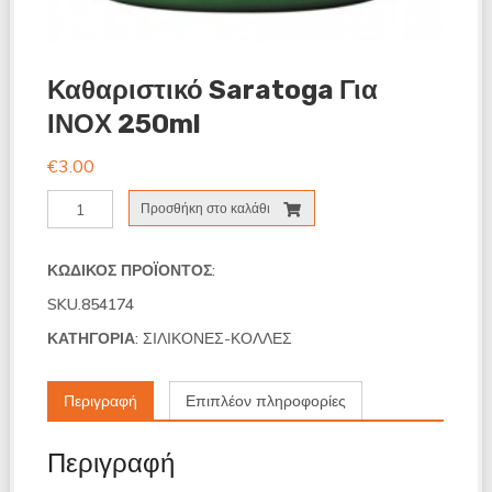
Καθαριστικό Saratoga Για
ΙΝΟΧ 250ml
€
3.00
Καθαριστικό
Προσθήκη στο καλάθι
Saratoga
για
ΙΝΟΧ
ΚΩΔΙΚΌΣ ΠΡΟΪΌΝΤΟΣ:
250ml
SKU.854174
ποσότητα
ΚΑΤΗΓΟΡΊΑ:
ΣΙΛΙΚΟΝΕΣ-ΚΟΛΛΕΣ
Περιγραφή
Επιπλέον πληροφορίες
Περιγραφή