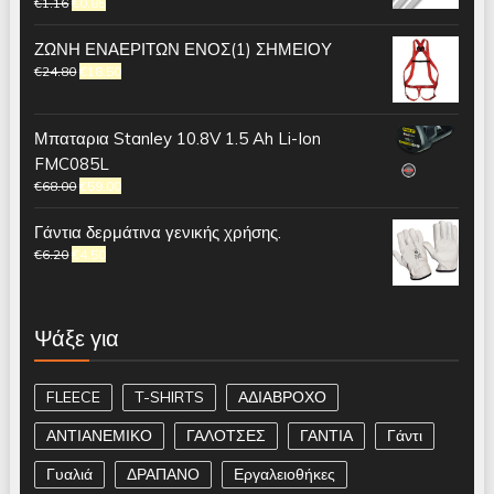
€
1.16
€
0.85
ΖΩΝΗ ΕΝΑΕΡΙΤΩΝ ΕΝΟΣ(1) ΣΗΜΕΙΟΥ
€
24.80
€
18.50
Μπαταρια Stanley 10.8V 1.5 Ah Li-Ion
FMC085L
€
68.00
€
59.00
Γάντια δερμάτινα γενικής χρήσης.
€
6.20
€
4.50
Ψάξε για
FLEECE
T-SHIRTS
ΑΔΙΑΒΡΟΧΟ
ΑΝΤΙΑΝΕΜΙΚΟ
ΓΑΛΟΤΣΕΣ
ΓΑΝΤΙΑ
Γάντι
Γυαλιά
ΔΡΑΠΑΝΟ
Εργαλειοθήκες