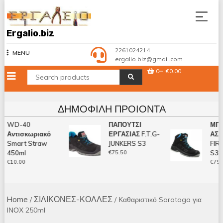
Skip
to
content
Ergalio.biz
2261024214
MENU
ergalio.biz@gmail.com
0
€0.00
ΔΗΜΟΦΙΛΉ ΠΡΟΙΌΝΤΑ
WD-40
ΠΑΠΟΥΤΣΙ
ΜΠΟ
Αντισκωριακό
ΕΡΓΑΣΙΑΣ F.T.G-
ΑΣΦ
Smart Straw
JUNKERS S3
FIRE
450ml
€
75.50
S3 S
€
10.00
€
79.5
Home
ΣΙΛΙΚΟΝΕΣ-ΚΟΛΛΕΣ
/
/ Καθαριστικό Saratoga για
ΙΝΟΧ 250ml