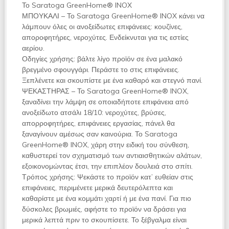
Το Saratoga GreenHome®
INOX
ΜΠΟΥΚΑΛΙ – Το Saratoga GreenHome®
INOX
κάνει να
λάμπουν όλες οι ανοξείδωτες επιφάνειες: κουζίνες,
αποροφητήρες, νεροχύτες. Ενδείκνυται για τις εστίες
αερίου.
Οδηγίες χρήσης: βάλτε λίγο προϊόν σε ένα μαλακό
βρεγμένο σφουγγάρι. Περάστε το στις επιφάνειες.
Ξεπλένετε και σκουπίστε με ένα καθαρό και στεγνό πανί.
ΨΕΚΑΣΤΗΡΑΣ – Το Saratoga GreenHome®
INOX
,
ξαναδίνει την λάμψη σε οποιαδήποτε επιφάνεια από
ανοξείδωτο ατσάλι 18/10: νεροχύτες, βρύσες,
απορροφητήρες, επιφάνειες εργασίας, πάνελ θα
ξαναγίνουν αμέσως σαν καινούρια. Το Saratoga
GreenHome®
INOX
, χάρη στην ειδική του σύνθεση,
καθυστερεί τον σχηματισμό των αντιαισθητικών αλάτων,
εξοικονομώντας έτσι, την επιπλέον δουλειά στο σπίτι.
Τρόπος χρήσης: Ψεκάστε το προϊόν κατ’ ευθείαν στις
επιφάνειες, περιμένετε μερικά δευτερόλεπτα και
καθαρίστε με ένα κομμάτι χαρτί ή με ένα πανί. Για πιο
δύσκολες βρωμιές, αφήστε το προϊόν να δράσει για
μερικά λεπτά πριν το σκουπίσετε. Το ξέβγαλμα είναι