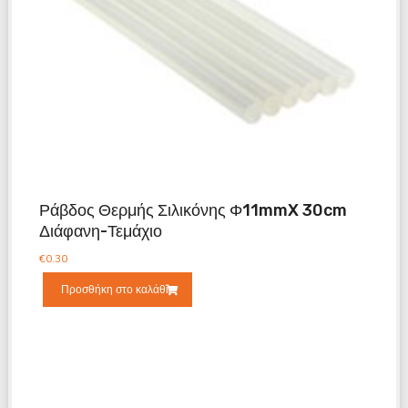
Ράβδος Θερμής Σιλικόνης Φ11mmX 30cm
Διάφανη-Τεμάχιο
€
0.30
Προσθήκη στο καλάθι