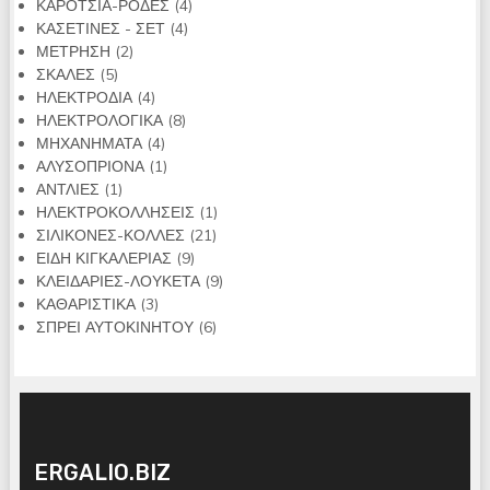
4
προϊόντα
ΚΑΡΟΤΣΙΑ-ΡΟΔΕΣ
4
4
προϊόντα
ΚΑΣΕΤΙΝΕΣ - ΣΕΤ
4
2
προϊόντα
ΜΕΤΡΗΣΗ
2
5
προϊόντα
ΣΚΑΛΕΣ
5
προϊόντα
4
ΗΛΕΚΤΡΟΔΙΑ
4
προϊόντα
8
ΗΛΕΚΤΡΟΛΟΓΙΚΑ
8
4
προϊόντα
ΜΗΧΑΝΗΜΑΤΑ
4
προϊόντα
1
ΑΛΥΣΟΠΡΙΟΝΑ
1
1
προϊόν
ΑΝΤΛΙΕΣ
1
προϊόν
1
ΗΛΕΚΤΡΟΚΟΛΛΗΣΕΙΣ
1
21
προϊόν
ΣΙΛΙΚΟΝΕΣ-ΚΟΛΛΕΣ
21
9
προϊόντα
ΕΙΔΗ ΚΙΓΚΑΛΕΡΙΑΣ
9
προϊόντα
9
ΚΛΕΙΔΑΡΙΕΣ-ΛΟΥΚΕΤΑ
9
3
προϊόντα
ΚΑΘΑΡΙΣΤΙΚΑ
3
προϊόντα
6
ΣΠΡΕΙ ΑΥΤΟΚΙΝΗΤΟΥ
6
προϊόντα
ERGALIO.BIZ