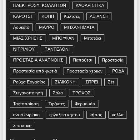
ΗΛΕΚΤΡΟΣΥΓΚΟΛΛΗΤΩΝ
ΚΑΘΑΡΙΣΤΙΚΑ
ΚΑΡΟΤΣΙ
ΚΟΠΗ
Κάλτσες
ΛΕΙΑΝΣΗ
Λουκέτο
ΜΑΥΡΟ
ΜΗΧΑΝΗΜΑΤΑ
ΜΙΑΣ ΧΡΗΣΗΣ
ΜΠΟΥΦΑΝ
Μποτάκι
ΝΙΤΡΙΛΙΟΥ
ΠΑΝΤΕΛΟΝΙ
ΠΡΟΣΤΑΣΙΑ ΑΝΑΠΝΟΗΣ
Παπούτσι
Προστασία
Προστασία από φωτιά
Προστασία χεριων
ΡΟΔΑ
Ρούχα Εργασίας
ΣΙΛΙΚΟΝΗ
ΣΠΡΕΙ
Σέτ
Στεγανοποιηση
Σόλα
ΤΡΟΧΟΣ
Τακτοποίηση
Τιράντες
Φερμουάρ
αντισκωριακο
εργαλεια κηπου
κήπος
κολλα
λιπαντικο