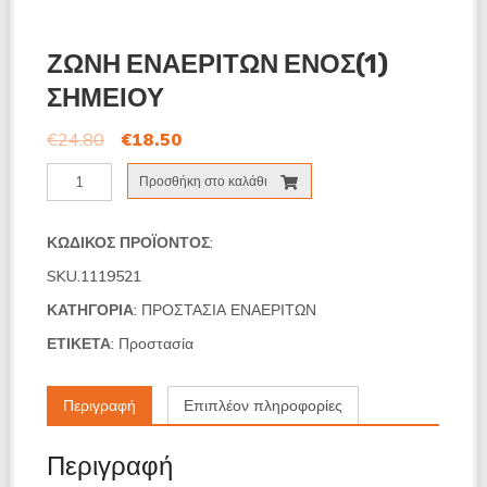
ΖΩΝΗ ΕΝΑΕΡΙΤΩΝ ΕΝΟΣ(1)
ΣΗΜΕΙΟΥ
€
24.80
€
18.50
ΖΩΝΗ
Προσθήκη στο καλάθι
ΕΝΑΕΡΙΤΩΝ
ΕΝΟΣ(1)
ΣΗΜΕΙΟΥ
ΚΩΔΙΚΌΣ ΠΡΟΪΌΝΤΟΣ:
ποσότητα
SKU.1119521
ΚΑΤΗΓΟΡΊΑ:
ΠΡΟΣΤΑΣΙΑ ΕΝΑΕΡΙΤΩΝ
ΕΤΙΚΈΤΑ:
Προστασία
Περιγραφή
Επιπλέον πληροφορίες
Περιγραφή