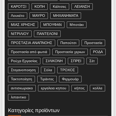
ΚΑΡΟΤΣΙ
ΚΟΠΗ
Κάλτσες
ΛΕΙΑΝΣΗ
Λουκέτο
ΜΑΥΡΟ
ΜΗΧΑΝΗΜΑΤΑ
ΜΙΑΣ ΧΡΗΣΗΣ
ΜΠΟΥΦΑΝ
Μποτάκι
ΝΙΤΡΙΛΙΟΥ
ΠΑΝΤΕΛΟΝΙ
ΠΡΟΣΤΑΣΙΑ ΑΝΑΠΝΟΗΣ
Παπούτσι
Προστασία
Προστασία από φωτιά
Προστασία χεριων
ΡΟΔΑ
Ρούχα Εργασίας
ΣΙΛΙΚΟΝΗ
ΣΠΡΕΙ
Σέτ
Στεγανοποιηση
Σόλα
ΤΡΟΧΟΣ
Τακτοποίηση
Τιράντες
Φερμουάρ
αντισκωριακο
εργαλεια κηπου
κήπος
κολλα
λιπαντικο
Κατηγορίες προϊόντων