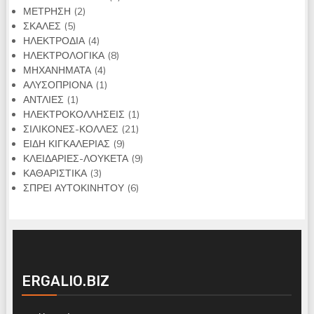
2
προϊόντα
ΜΕΤΡΗΣΗ
2
5
προϊόντα
ΣΚΑΛΕΣ
5
προϊόντα
4
ΗΛΕΚΤΡΟΔΙΑ
4
προϊόντα
8
ΗΛΕΚΤΡΟΛΟΓΙΚΑ
8
4
προϊόντα
ΜΗΧΑΝΗΜΑΤΑ
4
προϊόντα
1
ΑΛΥΣΟΠΡΙΟΝΑ
1
1
προϊόν
ΑΝΤΛΙΕΣ
1
προϊόν
1
ΗΛΕΚΤΡΟΚΟΛΛΗΣΕΙΣ
1
21
προϊόν
ΣΙΛΙΚΟΝΕΣ-ΚΟΛΛΕΣ
21
9
προϊόντα
ΕΙΔΗ ΚΙΓΚΑΛΕΡΙΑΣ
9
προϊόντα
9
ΚΛΕΙΔΑΡΙΕΣ-ΛΟΥΚΕΤΑ
9
3
προϊόντα
ΚΑΘΑΡΙΣΤΙΚΑ
3
προϊόντα
6
ΣΠΡΕΙ ΑΥΤΟΚΙΝΗΤΟΥ
6
προϊόντα
ERGALIO.BIZ