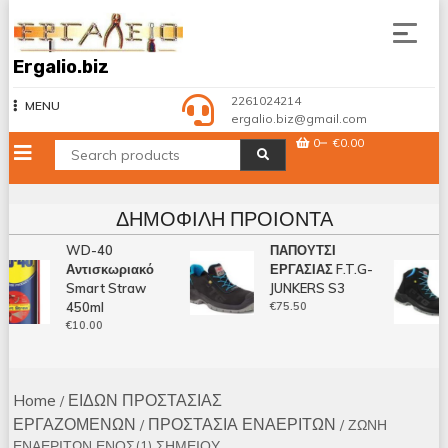
Skip
to
content
Ergalio.biz
2261024214
MENU
ergalio.biz@gmail.com
0
€0.00
ΔΗΜΟΦΙΛΉ ΠΡΟΙΌΝΤΑ
WD-40
ΠΑΠΟΥΤΣΙ
Αντισκωριακό
ΕΡΓΑΣΙΑΣ F.T.G-
Smart Straw
JUNKERS S3
450ml
€
75.50
€
10.00
Home
ΕΙΔΩΝ ΠΡΟΣΤΑΣΙΑΣ
/
ΕΡΓΑΖΟΜΕΝΩΝ
ΠΡΟΣΤΑΣΙΑ ΕΝΑΕΡΙΤΩΝ
/
/ ΖΩΝΗ
ΕΝΑΕΡΙΤΩΝ ΕΝΟΣ(1) ΣΗΜΕΙΟΥ