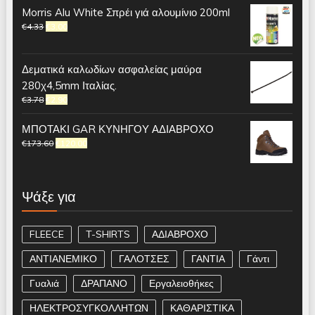
Morris Alu White Σπρέι γιά αλουμίνιο 200ml
€
4.33
€
3.00
Δεματικά καλωδίων ασφαλείας μαύρα
280χ4,5mm Ιταλίας.
€
3.78
€
2.90
ΜΠΟΤΑΚΙ GAR ΚΥΝΗΓΟΥ ΑΔΙΑΒΡΟΧΟ
€
173.60
€
120.00
Ψάξε για
FLEECE
T-SHIRTS
ΑΔΙΑΒΡΟΧΟ
ΑΝΤΙΑΝΕΜΙΚΟ
ΓΑΛΟΤΣΕΣ
ΓΑΝΤΙΑ
Γάντι
Γυαλιά
ΔΡΑΠΑΝΟ
Εργαλειοθήκες
ΗΛΕΚΤΡΟΣΥΓΚΟΛΛΗΤΩΝ
ΚΑΘΑΡΙΣΤΙΚΑ