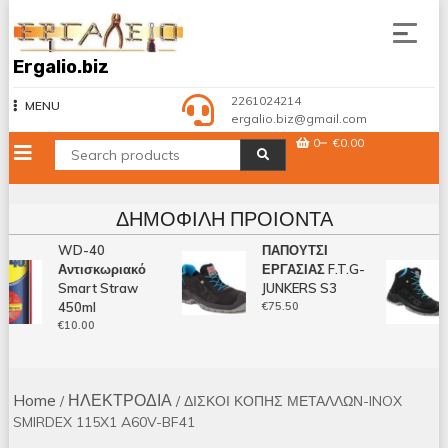
Skip
to
content
Ergalio.biz
2261024214
MENU
ergalio.biz@gmail.com
0
€0.00
ΔΗΜΟΦΙΛΉ ΠΡΟΙΌΝΤΑ
WD-40
ΠΑΠΟΥΤΣΙ
Αντισκωριακό
ΕΡΓΑΣΙΑΣ F.T.G-
Smart Straw
JUNKERS S3
450ml
€
75.50
€
10.00
Home
ΗΛΕΚΤΡΟΔΙΑ
/
/ ΔΙΣΚΟΙ ΚΟΠΗΣ ΜΕΤΑΛΛΩΝ-INOX
SMIRDEX 115X1 A60V-BF41