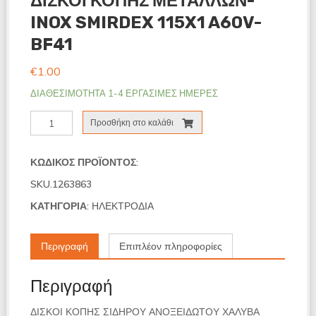
ΔΙΣΚΟΙ ΚΟΠΗΣ ΜΕΤΑΛΛΩΝ-
INOX SMIRDEX 115X1 A60V-
BF41
€
1.00
ΔΙΑΘΕΣΙΜΟΤΗΤΑ 1-4 ΕΡΓΑΣΙΜΕΣ ΗΜΕΡΕΣ
ΔΙΣΚΟΙ
Προσθήκη στο καλάθι
ΚΟΠΗΣ
ΜΕΤΑΛΛΩΝ-
INOX
ΚΩΔΙΚΌΣ ΠΡΟΪΌΝΤΟΣ:
SMIRDEX
SKU.1263863
115X1
A60V-
ΚΑΤΗΓΟΡΊΑ:
ΗΛΕΚΤΡΟΔΙΑ
BF41
ποσότητα
Περιγραφή
Επιπλέον πληροφορίες
Περιγραφή
ΔΙΣΚΟΙ ΚΟΠΗΣ ΣΙΔΗΡΟΥ ΑΝΟΞΕΙΔΩΤΟΥ ΧΑΛΥΒΑ