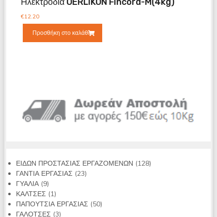
Ηλεκτρόδια OERLIKON Fincord-M(4kg)
€
12.20
Προσθήκη στο καλάθι
128
ΕΙΔΩΝ ΠΡΟΣΤΑΣΙΑΣ ΕΡΓΑΖΟΜΕΝΩΝ
128
23
προϊόντα
ΓΑΝΤΙΑ ΕΡΓΑΣΙΑΣ
23
9
προϊόντα
ΓΥΑΛΙΑ
9
προϊόντα
1
ΚΑΛΤΣΕΣ
1
προϊόν
50
ΠΑΠΟΥΤΣΙΑ ΕΡΓΑΣΙΑΣ
50
3
προϊόντα
ΓΑΛΟΤΣΕΣ
3