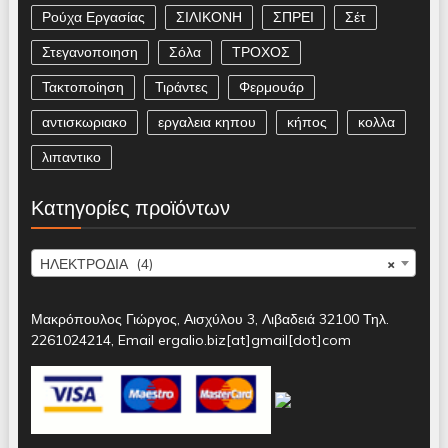
Ρούχα Εργασίας
ΣΙΛΙΚΟΝΗ
ΣΠΡΕΙ
Σέτ
Στεγανοποιηση
Σόλα
ΤΡΟΧΟΣ
Τακτοποίηση
Τιράντες
Φερμουάρ
αντισκωριακο
εργαλεια κηπου
κήπος
κολλα
λιπαντικο
Κατηγορίες προϊόντων
ΗΛΕΚΤΡΟΔΙΑ (4)
×
Μακρόπουλος Γιώργος, Αισχύλου 3, Λιβαδειά 32100 Τηλ.
2261024214, Email ergalio.biz[at]gmail[dot]com