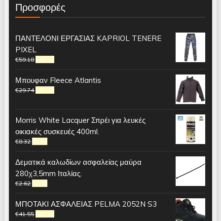
Προσφορές
ΠΑΝΤΕΛΟΝΙ ΕΡΓΑΣΙΑΣ KAPRIOL TENERE
PIXEL
€
59.18
€
46.80
Μπουφαν Fleece Atlantis
€
29.74
€
21.90
Morris White Lacquer Σπρέι για λευκές
οικιακές συσκευές 400ml.
€
8.32
€
5.70
Δεματικά καλωδίων ασφαλείας μαύρα
280χ3,5mm Ιταλίας.
€
2.62
€
2.00
ΜΠΟΤΑΚΙ ΑΣΦΑΛΕΙΑΣ PELMA 2052N S3
€
41.55
€
31.00