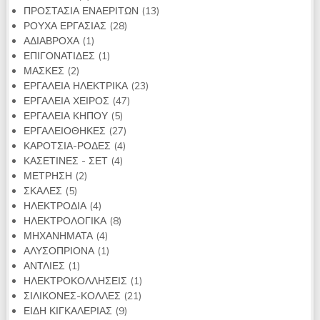
προϊόντα
13
ΠΡΟΣΤΑΣΙΑ ΕΝΑΕΡΙΤΩΝ
13
28
προϊόντα
ΡΟΥΧΑ ΕΡΓΑΣΙΑΣ
28
1
προϊόντα
ΑΔΙΑΒΡΟΧΑ
1
προϊόν
1
ΕΠΙΓΟΝΑΤΙΔΕΣ
1
2
προϊόν
ΜΑΣΚΕΣ
2
προϊόντα
23
ΕΡΓΑΛΕΙΑ ΗΛΕΚΤΡΙΚΑ
23
47
προϊόντα
ΕΡΓΑΛΕΙΑ ΧΕΙΡΟΣ
47
5
προϊόντα
ΕΡΓΑΛΕΙΑ ΚΗΠΟΥ
5
προϊόντα
27
ΕΡΓΑΛΕΙΟΘΗΚΕΣ
27
4
προϊόντα
ΚΑΡΟΤΣΙΑ-ΡΟΔΕΣ
4
4
προϊόντα
ΚΑΣΕΤΙΝΕΣ - ΣΕΤ
4
2
προϊόντα
ΜΕΤΡΗΣΗ
2
5
προϊόντα
ΣΚΑΛΕΣ
5
προϊόντα
4
ΗΛΕΚΤΡΟΔΙΑ
4
προϊόντα
8
ΗΛΕΚΤΡΟΛΟΓΙΚΑ
8
4
προϊόντα
ΜΗΧΑΝΗΜΑΤΑ
4
προϊόντα
1
ΑΛΥΣΟΠΡΙΟΝΑ
1
1
προϊόν
ΑΝΤΛΙΕΣ
1
προϊόν
1
ΗΛΕΚΤΡΟΚΟΛΛΗΣΕΙΣ
1
21
προϊόν
ΣΙΛΙΚΟΝΕΣ-ΚΟΛΛΕΣ
21
9
προϊόντα
ΕΙΔΗ ΚΙΓΚΑΛΕΡΙΑΣ
9