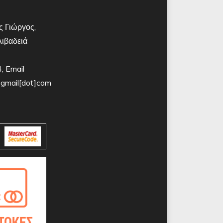
 Γιώργος,
Λιβαδειά
 Email
t]gmail[dot]com