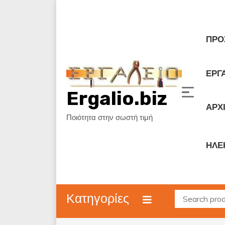
Skip
to
content
ΠΡΟ
ΕΡΓΑ
Ergalio.biz
ΑΡΧ
Ποιότητα στην σωστή τιμή
ΗΛΕ
Κατηγορίες