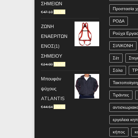
ΣΗΜΕΙΩΝ
Προστασία χ
€
47.18
€
33.50
ΡΟΔΑ
ΖΩΝΗ
Ρούχα Εργασ
ΕΝΑΕΡΙΤΩΝ
ΣΙΛΙΚΟΝΗ
ΕΝΟΣ(1)
ΣΗΜΕΙΟΥ
Σέτ
Στεγ
€
24.80
€
18.50
Σόλα
Τ
Μπουφάν
Τακτοποίησ
ψύχους
Τιράντες
ATLANTIS
€
44.64
€
32.00
αντισκωριακ
εργαλεια κη
κήπος
κ