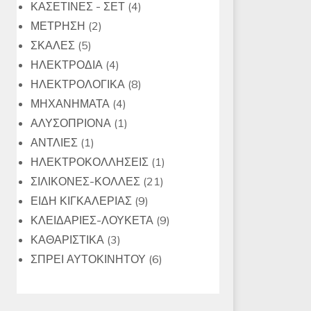
4
προϊόντα
ΚΑΣΕΤΙΝΕΣ - ΣΕΤ
4
2
προϊόντα
ΜΕΤΡΗΣΗ
2
5
προϊόντα
ΣΚΑΛΕΣ
5
προϊόντα
4
ΗΛΕΚΤΡΟΔΙΑ
4
προϊόντα
8
ΗΛΕΚΤΡΟΛΟΓΙΚΑ
8
4
προϊόντα
ΜΗΧΑΝΗΜΑΤΑ
4
προϊόντα
1
ΑΛΥΣΟΠΡΙΟΝΑ
1
1
προϊόν
ΑΝΤΛΙΕΣ
1
προϊόν
1
ΗΛΕΚΤΡΟΚΟΛΛΗΣΕΙΣ
1
21
προϊόν
ΣΙΛΙΚΟΝΕΣ-ΚΟΛΛΕΣ
21
9
προϊόντα
ΕΙΔΗ ΚΙΓΚΑΛΕΡΙΑΣ
9
προϊόντα
9
ΚΛΕΙΔΑΡΙΕΣ-ΛΟΥΚΕΤΑ
9
3
προϊόντα
ΚΑΘΑΡΙΣΤΙΚΑ
3
προϊόντα
6
ΣΠΡΕΙ ΑΥΤΟΚΙΝΗΤΟΥ
6
προϊόντα