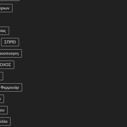
εριων
ίας
ΣΠΡΕΙ
ανοποιηση
ΡΟΧΟΣ
η
Φερμουάρ
ο
που
ολλα