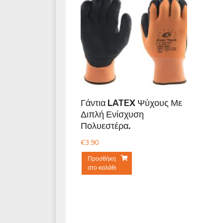
Γάντια LATEX Ψύχους Με
Διπλή Ενίσχυση
Πολυεστέρα.
€
3.90
Προσθήκη
στο καλάθι