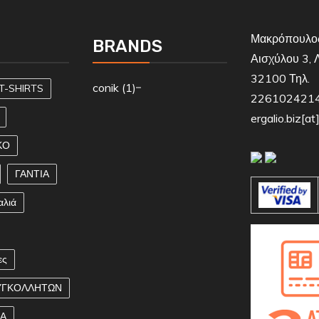
Μακρόπουλος
BRANDS
Αισχύλου 3, 
32100 Τηλ.
conik
(1)
T-SHIRTS
2261024214,
ergalio.biz[a
ΚΟ
ΓΑΝΤΙΑ
αλιά
ες
ΥΓΚΟΛΛΗΤΩΝ
ΚΑ